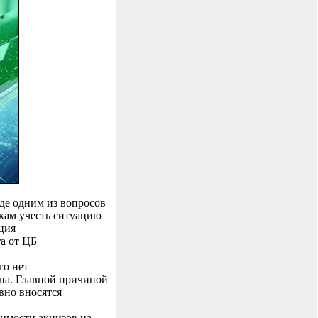
де одним из вопросов
икам учесть ситуацию
ция
а от ЦБ
го нет
на. Главной причиной
вно вносятся
имости акцизов на