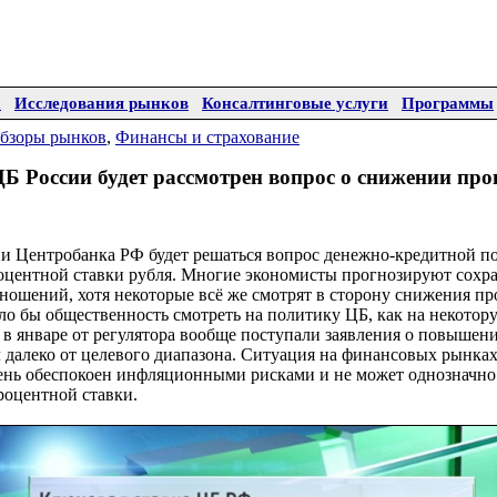
а
Исследования рынков
Консалтинговые услуги
Программы
бзоры рынков
,
Финансы и страхование
ЦБ России будет рассмотрен вопрос о снижении про
и Центробанка РФ будет решаться вопрос денежно-кредитной по
оцентной ставки рубля. Многие экономисты прогнозируют сохр
ошений, хотя некоторые всё же смотрят в сторону снижения пр
ло бы общественность смотреть на политику ЦБ, как на некото
в январе от регулятора вообще поступали заявления о повышени
далеко от целевого диапазона. Ситуация на финансовых рынках
чень обеспокоен инфляционными рисками и не может однозначно 
роцентной ставки.