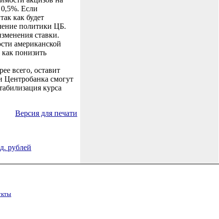
 0,5%. Если
так как будет
гчение политики ЦБ.
изменения ставки.
ости американской
, как понизить
рее всего, оставит
ли Центробанка смогут
стабилизация курса
Версия для печати
д. рублей
укты