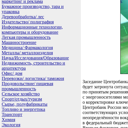
маркетинг и реклама
Бумажное производство, тара и
упаковка
Деревообработка/ лес
Издательство/ полиграфия
Информационные технологии,
компьютеры и оборудование
Легкая промышленность
Машиностроение
Медицина/ Фармакология
Металлы/ металлоизделия
Наука/Исследования/Образование
Недвижимость, строительство и
архитектура
Офис/ дом
Перевозки/ логистика/ таможня
Заседание Центробанка
Продовольствие/ пищевая
будет затронута ситуа
промышленность
по принятым решениям
Сельское хозяйство
с энергоносителями мо
Спорт/отдых/туризм
о корректировке ключе
Сырье, полуфабрикаты
Центробанк России мож
Топливо и энергетика
соответствующих усло
Транспорт
неопределённости вок
Химия
в федеральный бюджет
Экология
Вторым фактором, пов