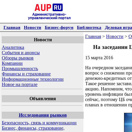
Главная
Новости
Бизнес-форум
Библиотека
Деловая игр
Главная
>
Новости
>
О
Новости
На заседании 
Аналитика
События и анонсы
15 марта 2016
Обзоры рынков
Компании
На очередном заседани
Промышленность
вопрос о снижении пр
Финансы и страхование
денежно-кредитных отн
Информационные технологии
Такое решение застави
Новое на портале
акцию. Напомним, что 
уровень инфляции был 
Объявления
сейчас, поэтому ЦБ о
планах в отношении п
Исследования рынков
Безопасность, связь и коммуникации
Бизнес, финансы, страхование,