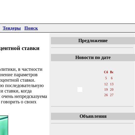
Тендеры
Поиск
Предложение
центной ставки
Новости по дате
«
Март 2016
»
литики, в частности
Пн
Вт
Ср
Чт
Пт
Сб
Вс
анение параметров
1
2
3
4
5
6
оцентной ставки.
7
8
9
10
11
12
13
рую последовательную
14
15
16
17
18
19
20
и ставки, когда
21
22
23
24
25
26
27
 очень непредсказуема
говорить о своих
28
29
30
31
Объявления