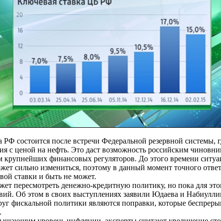
 РФ состоится после встречи Федеральной резервной системы, г
ция с ценой на нефть. Это даст возможность российским чиновн
 крупнейших финансовых регуляторов. До этого времени ситуа
жет сильно измениться, поэтому в данный момент точного ответ
вой ставки и быть не может.
ет пересмотреть денежно-кредитную политику, но пока для это
вий. Об этом в своих выступлениях заявили Юдаева и Набиулли
руг фискальной политики являются поправки, которые беспреры
.
ышающим уровень инфляции, эксперты считают увеличение сто