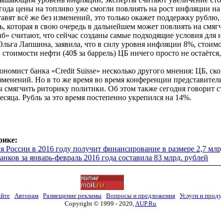
 года цены на топливо уже смогли повлиять на рост инфляции на
авят всё же без изменений, это только окажет поддержку рублю, 
ь, которая в свою очередь в дальнейшем может повлиять на смя
» считают, что сейчас созданы самые подходящие условия для 
Ольга Лапшина, заявила, что в силу уровня инфляции 8%, стоим
 стоимости нефти (40$ за баррель) ЦБ ничего просто не остаётся
номист банка «Credit Suisse» несколько другого мнения: ЦБ, ско
зменений. Но в то же время во время конференции представите
вы смягчить риторику политики. Об этом также сегодня говорит 
есяца. Рубль за это время постепенно укрепился на 14%.
рике:
я России в 2016 году получит финансирование в размере 2,7 млр
нков за январь-февраль 2016 года составила 83 млрд. рублей
айте
Авторам
Размещение рекламы
Вопросы и предложения
Услуги и прод
Copyright © 1999 - 2020,
AUP.Ru