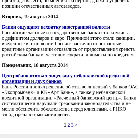
производства. Это, по мнению экспертов, должно упрочить
позиции отечественных автозаводов.
Вторник, 19 августа 2014
Банки ощущают нехватку иностранной валюты
Российские частные и государственные банки столкнулись
с дефицитом долларов и евро. Причиной этого стали санкции,
введенные в отношении России: частично иностранные
кредитные организации отказались от предоставления средств
российским банкам, частично сократили лимиты по кредитам.
Понедельник, 18 августа 2014
Центробанк отозвал лицензии у небанковской кредитной
организации и двух банков
Банк России принял решение об отзыве лицензий у банков ОА
«Экопромбанк» и КБ «Арт-Банк», а также у небанковской
кредитной организации «Расчетный банковский центр». Банки
систематически нарушали требования законодательства и не
могли обеспечить обязательства перед клиентами, а РНКО
заподозрена в отмывании денег.
1
2
3
>