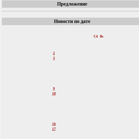
Предложение
Новости по дате
«
Август 2014
»
Пн
Вт
Ср
Чт
Пт
Сб
Вс
1
2
3
4
5
6
7
8
9
10
11
12
13
14
15
16
17
18