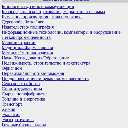
Безопасность, связь и коммуникации
Бизнес, финансы, страхование, маркетинг и реклама
Бумажное производство, тара и упаковка
Деревообработка/ лес
Издательство/ полиграфия
Информационные технологии, компьютеры и оборудование
Легкая промышленность
Машиностроение
Медицина/ Фармакология
Металлы/ металлоизделия
Наука/Исследования/Образование
Недвижимость, строительство и архитектура
Офис/ дом
Перевозки/ логистика/ таможня
Продовольствие/ пищевая промышленность
Сельское хозяйство
Спорт/отдых/туризм
Сырье, полуфабрикаты
Топливо и энергетика
Транспорт
Химия
Экология
Электротехника
Готовые бизнес планы