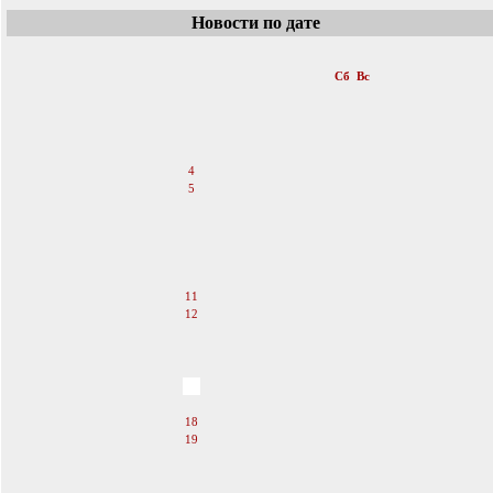
Новости по дате
«
Январь 2014
»
Пн
Вт
Ср
Чт
Пт
Сб
Вс
1
2
3
4
5
6
7
8
9
10
11
12
13
14
15
16
17
18
19
20
21