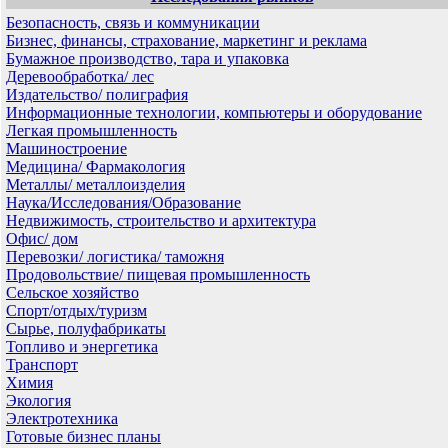
Безопасность, связь и коммуникации
Бизнес, финансы, страхование, маркетинг и реклама
Бумажное производство, тара и упаковка
Деревообработка/ лес
Издательство/ полиграфия
Информационные технологии, компьютеры и оборудование
Легкая промышленность
Машиностроение
Медицина/ Фармакология
Металлы/ металлоизделия
Наука/Исследования/Образование
Недвижимость, строительство и архитектура
Офис/ дом
Перевозки/ логистика/ таможня
Продовольствие/ пищевая промышленность
Сельское хозяйство
Спорт/отдых/туризм
Сырье, полуфабрикаты
Топливо и энергетика
Транспорт
Химия
Экология
Электротехника
Готовые бизнес планы