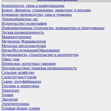
Безопасность, связь и коммуникации
Бизнес, финансы, страхование, маркетинг и реклама
Бумажное производство, тара и упаковка
Деревообработка/ лес
Издательство/ полиграфия
Информационные технологии, компьютеры и оборудование
Легкая промышленность
Машиностроение
Медицина/ Фармакология
Металлы/ металлоизделия
Наука/Исследования/Образование
Недвижимость, строительство и архитектура
Офис/ дом
Перевозки/ логистика/ таможня
Продовольствие/ пищевая промышленность
Сельское хозяйство
Спорт/отдых/туризм
Сырье, полуфабрикаты
Топливо и энергетика
Транспорт
Химия
Экология
Электротехника
Готовые бизнес планы