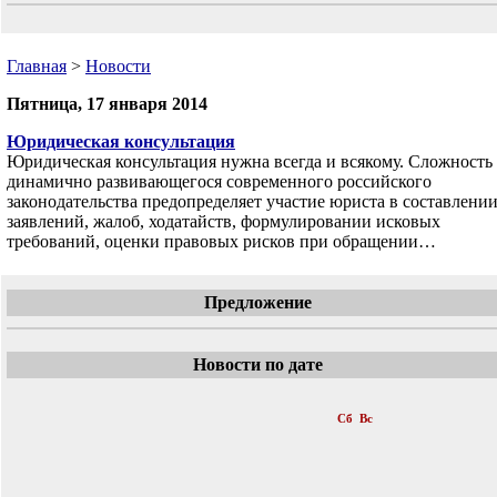
Главная
>
Новости
Пятница, 17 января 2014
Юридическая консультация
Юридическая консультация нужна всегда и всякому. Сложность
динамично развивающегося современного российского
законодательства предопределяет участие юриста в составлени
заявлений, жалоб, ходатайств, формулировании исковых
требований, оценки правовых рисков при обращении…
Предложение
Новости по дате
«
Январь 2014
»
Пн
Вт
Ср
Чт
Пт
Сб
Вс
1
2
3