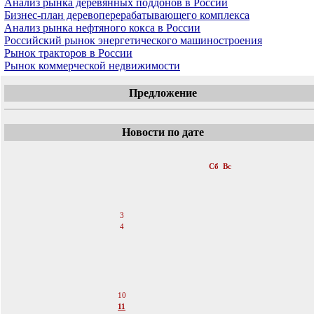
Анализ рынка деревянных поддонов в России
Бизнес-план деревоперерабатывающего комплекса
Анализ рынка нефтяного кокса в России
Российский рынок энергетического машиностроения
Рынок тракторов в России
Рынок коммерческой недвижимости
Предложение
Новости по дате
«
Март 2012
»
Пн
Вт
Ср
Чт
Пт
Сб
Вс
1
2
3
4
5
6
7
8
9
10
11