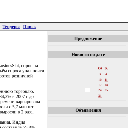
Тендеры
Поиск
Предложение
Новости по дате
«
Март 2012
»
sinesStat, спрос на
Пн
Вт
Ср
Чт
Пт
Сб
Вс
бъём спроса упал почти
1
2
3
4
оротов розничной
5
6
7
8
9
10
11
12
13
14
15
16
17
18
19
20
21
22
23
24
25
реннюю торговлю.
84,3% в 2007 г до
26
27
28
29
30
31
 времени варьировала
сли с 5,7 млн шт.
Объявления
выросли в 2 раза.
мания, Индия
и составила 55,8%.