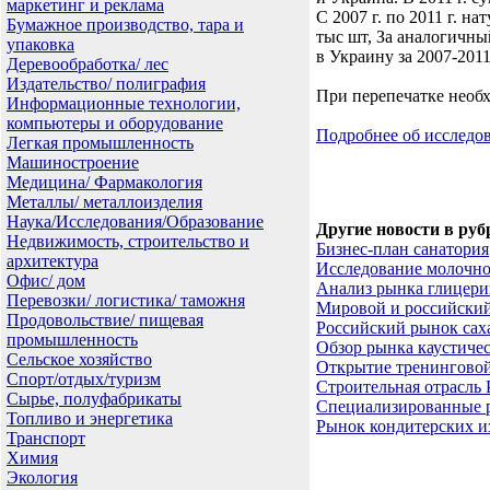
маркетинг и реклама
С 2007 г. по 2011 г. н
Бумажное производство, тара и
тыс шт, За аналогичны
упаковка
в Украину за 2007-2011
Деревообработка/ лес
Издательство/ полиграфия
При перепечатке необх
Информационные технологии,
компьютеры и оборудование
Подробнее об исслед
Легкая промышленность
Машиностроение
Медицина/ Фармакология
Металлы/ металлоизделия
Наука/Исследования/Образование
Другие новости в руб
Недвижимость, строительство и
Бизнес-план санатория
архитектура
Исследование молочно
Офис/ дом
Анализ рынка глицери
Перевозки/ логистика/ таможня
Мировой и российски
Продовольствие/ пищевая
Российский рынок сах
промышленность
Обзор рынка каустичес
Сельское хозяйство
Открытие тренингово
Спорт/отдых/туризм
Строительная отрасль 
Сырье, полуфабрикаты
Специализированные р
Топливо и энергетика
Рынок кондитерских и
Транспорт
Химия
Экология