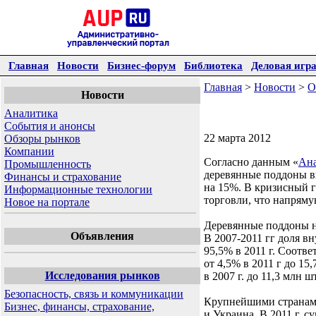
Главная
Новости
Бизнес-форум
Библиотека
Деловая игр
Главная
>
Новости
>
О
Новости
Аналитика
События и анонсы
22 марта 2012
Обзоры рынков
Компании
Согласно данным «
Ана
Промышленность
деревянные поддоны выр
Финансы и страхование
на 15%. В кризисный г
Информационные технологии
торговли, что напрям
Новое на портале
Деревянные поддоны н
Объявления
В 2007-2011 гг доля в
95,5% в 2011 г. Соотв
от 4,5% в 2011 г до 1
Исследования рынков
в 2007 г. до 11,3 млн 
Безопасность, связь и коммуникации
Крупнейшими странами
Бизнес, финансы, страхование,
и Украина. В 2011 г. с