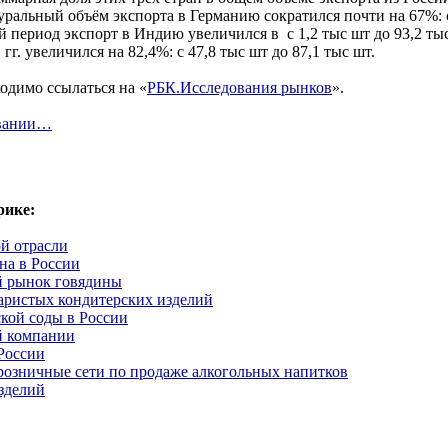
атуральный объём экспорта в Германию сократился почти на 67%: с
й период экспорт в Индию увеличился в с 1,2 тыс шт до 93,2 ты
 гг. увеличился на 82,4%: с 47,8 тыс шт до 87,1 тыс шт.
одимо ссылаться на «
РБК.Исследования рынков
».
овании…
рике:
й отрасли
на в России
й рынок говядины
аристых кондитерских изделий
кой соды в России
й компании
России
озничные сети по продаже алкогольных напитков
зделий