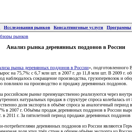
а
Исследования рынков
Консалтинговые услуги
Программы
бзоры рынков
Анализ рынка деревянных поддонов в России
лиза рынка деревянных поддонов в России
», подготовленного Bu
ос на 75,7%: с 6,7 млн шт. в 2007 г. до 11,8 млн шт. В 2009 г. о
од наблюдалось сокращение производства, грузоперевозок и об
ую повлияло на производство и продажу деревянных поддонов.
а российском рынке преимущественно реализуются через внут
нутренних натуральных продаж в структуре спроса колебалась от 
етственно доля экспорта в объёме спроса за аналогичный период
5,7% в 2007 г. Объёмы продаж деревянных поддонов в России выро
шт. в 2011 г. За пятилетний период продажи деревянных поддонов 
-потребителями деревянных поддонов из России являются Гер
уммарная доля этих трёх стран в общем объёме экспорта из Росси