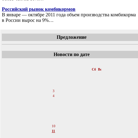
Российский рынок комбикормов
В январе — октябре 2011 года объем производства комбикорма
в России вырос на 9%…
Предложение
Новости по дате
«
Март 2012
»
Пн
Вт
Ср
Чт
Пт
Сб
Вс
1
2
3
4
5
6
7
8
9
10
11
12