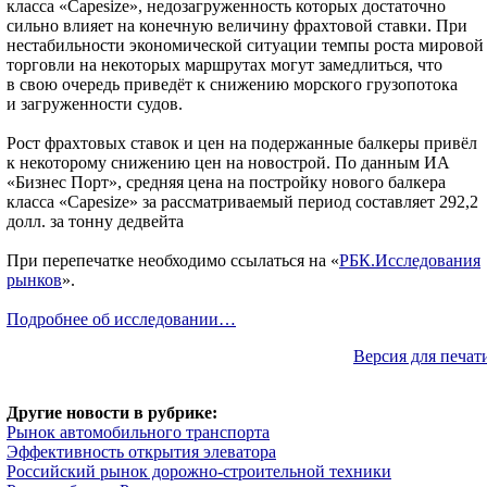
класса «Capesize», недозагруженность которых достаточно
сильно влияет на конечную величину фрахтовой ставки. При
нестабильности экономической ситуации темпы роста мировой
торговли на некоторых маршрутах могут замедлиться, что
в свою очередь приведёт к снижению морского грузопотока
и загруженности судов.
Рост фрахтовых ставок и цен на подержанные балкеры привёл
к некоторому снижению цен на новострой. По данным ИА
«Бизнес Порт», средняя цена на постройку нового балкера
класса «Capesize» за рассматриваемый период составляет 292,2
долл. за тонну дедвейта
При перепечатке необходимо ссылаться на «
РБК.Исследования
рынков
».
Подробнее об исследовании…
Версия для печат
Другие новости в рубрике:
Рынок автомобильного транспорта
Эффективность открытия элеватора
Российский рынок дорожно-строительной техники