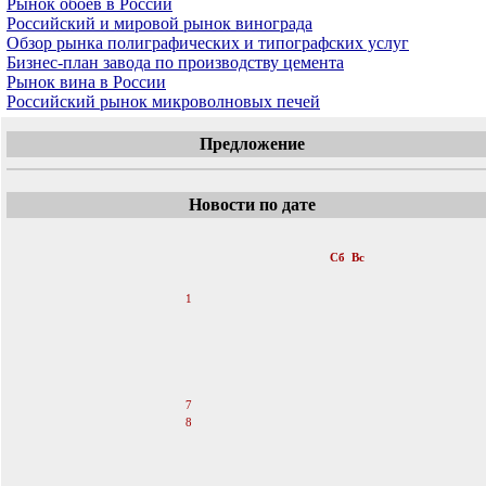
Рынок обоев в России
Российский и мировой рынок винограда
Обзор рынка полиграфических и типографских услуг
Бизнес-план завода по производству цемента
Рынок вина в России
Российский рынок микроволновых печей
Предложение
Новости по дате
«
Январь 2012
»
Пн
Вт
Ср
Чт
Пт
Сб
Вс
1
2
3
4
5
6
7
8
9
10
11