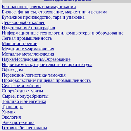
Безопасность, связь и коммуникации
Бизнес, финансы, страхование, маркетинг и реклама
Бумажное производство, тара и упаковка
Деревообработка/ лес
Издательство/ полиграфия
Информационные технологии, компьютеры и оборудование
Легкая промышленность
Машиностроение
Медицина/ Фармакология
Металлы/ металлоизделия
Наука/Исследования/Образование
Недвижимость, строительство и архитектура
Офис/ дом
Перевозки/ логистика/ таможня
Продовольствие/ пищевая промышленность
Сельское хозяйство
Спорт/отдых/туризм
Сырье, полуфабрикаты
Топливо и энергетика
Транспорт
Химия
Экология
Электротехника
Готовые бизнес планы