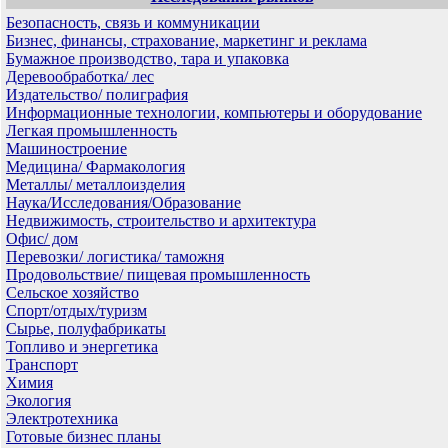
Безопасность, связь и коммуникации
Бизнес, финансы, страхование, маркетинг и реклама
Бумажное производство, тара и упаковка
Деревообработка/ лес
Издательство/ полиграфия
Информационные технологии, компьютеры и оборудование
Легкая промышленность
Машиностроение
Медицина/ Фармакология
Металлы/ металлоизделия
Наука/Исследования/Образование
Недвижимость, строительство и архитектура
Офис/ дом
Перевозки/ логистика/ таможня
Продовольствие/ пищевая промышленность
Сельское хозяйство
Спорт/отдых/туризм
Сырье, полуфабрикаты
Топливо и энергетика
Транспорт
Химия
Экология
Электротехника
Готовые бизнес планы