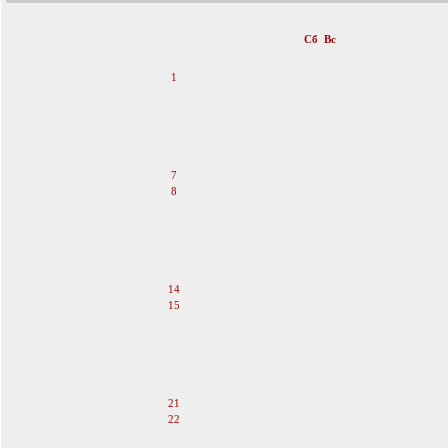
«
Январь 2012
»
Пн
Вт
Ср
Чт
Пт
Сб
Вс
1
2
3
4
5
6
7
8
9
10
11
12
13
14
15
16
17
18
19
20
21
22
23