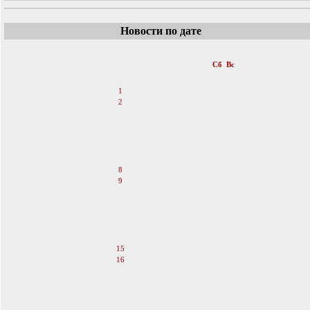
Новости по дате
«
Октябрь 2011
»
Пн
Вт
Ср
Чт
Пт
Сб
Вс
1
2
3
4
5
6
7
8
9
10
11
12
13
14
15
16
17
18
19
20