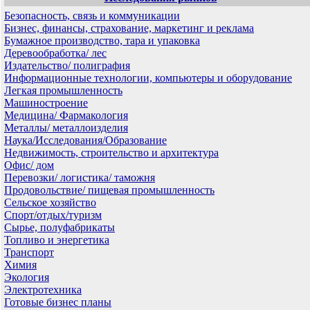
Безопасность, связь и коммуникации
Бизнес, финансы, страхование, маркетинг и реклама
Бумажное производство, тара и упаковка
Деревообработка/ лес
Издательство/ полиграфия
Информационные технологии, компьютеры и оборудование
Легкая промышленность
Машиностроение
Медицина/ Фармакология
Металлы/ металлоизделия
Наука/Исследования/Образование
Недвижимость, строительство и архитектура
Офис/ дом
Перевозки/ логистика/ таможня
Продовольствие/ пищевая промышленность
Сельское хозяйство
Спорт/отдых/туризм
Сырье, полуфабрикаты
Топливо и энергетика
Транспорт
Химия
Экология
Электротехника
Готовые бизнес планы