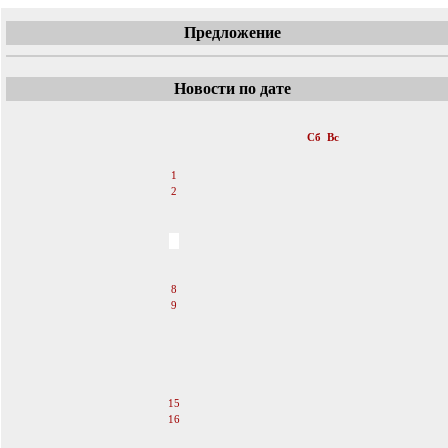
Предложение
Новости по дате
«
Октябрь 2011
»
Пн
Вт
Ср
Чт
Пт
Сб
Вс
1
2
3
4
5
6
7
8
9
10
11
12
13
14
15
16
17