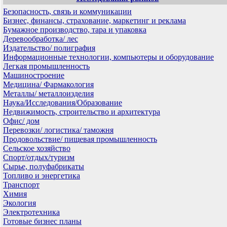
Безопасность, связь и коммуникации
Бизнес, финансы, страхование, маркетинг и реклама
Бумажное производство, тара и упаковка
Деревообработка/ лес
Издательство/ полиграфия
Информационные технологии, компьютеры и оборудование
Легкая промышленность
Машиностроение
Медицина/ Фармакология
Металлы/ металлоизделия
Наука/Исследования/Образование
Недвижимость, строительство и архитектура
Офис/ дом
Перевозки/ логистика/ таможня
Продовольствие/ пищевая промышленность
Сельское хозяйство
Спорт/отдых/туризм
Сырье, полуфабрикаты
Топливо и энергетика
Транспорт
Химия
Экология
Электротехника
Готовые бизнес планы