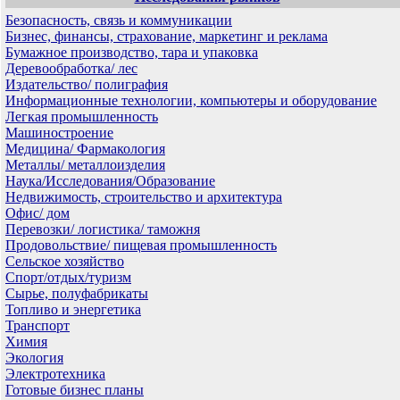
Безопасность, связь и коммуникации
Бизнес, финансы, страхование, маркетинг и реклама
Бумажное производство, тара и упаковка
Деревообработка/ лес
Издательство/ полиграфия
Информационные технологии, компьютеры и оборудование
Легкая промышленность
Машиностроение
Медицина/ Фармакология
Металлы/ металлоизделия
Наука/Исследования/Образование
Недвижимость, строительство и архитектура
Офис/ дом
Перевозки/ логистика/ таможня
Продовольствие/ пищевая промышленность
Сельское хозяйство
Спорт/отдых/туризм
Сырье, полуфабрикаты
Топливо и энергетика
Транспорт
Химия
Экология
Электротехника
Готовые бизнес планы