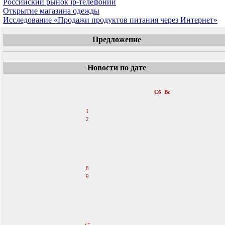
Российский рынок ip-телефонии
Открытие магазина одежды
Исследование «Продажи продуктов питания через Интернет»
Предложение
Новости по дате
«
Октябрь 2011
»
Пн
Вт
Ср
Чт
Пт
Сб
Вс
1
2
3
4
5
6
7
8
9
10
11
12
13
14