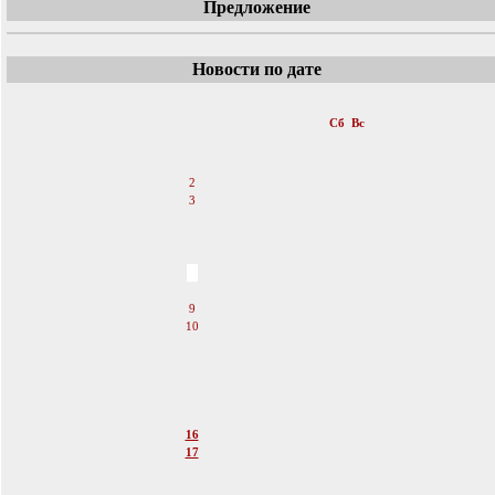
Предложение
Новости по дате
«
Июль 2011
»
Пн
Вт
Ср
Чт
Пт
Сб
Вс
1
2
3
4
5
6
7
8
9
10
11
12
13
14
15
16
17
18
19