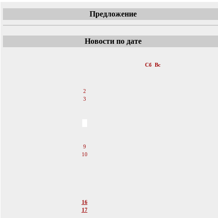
Предложение
Новости по дате
«
Июль 2011
»
Пн
Вт
Ср
Чт
Пт
Сб
Вс
1
2
3
4
5
6
7
8
9
10
11
12
13
14
15
16
17