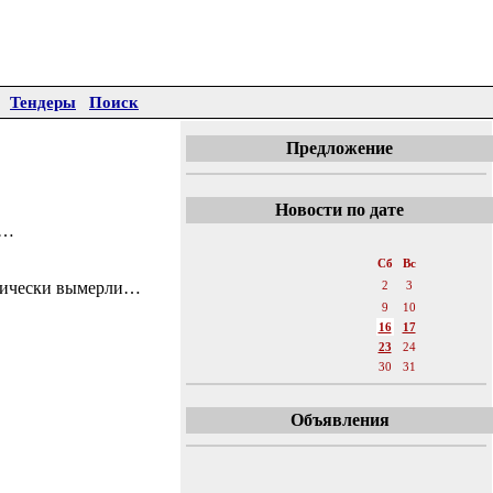
Тендеры
Поиск
Предложение
Новости по дате
%…
«
Июль 2011
»
Пн
Вт
Ср
Чт
Пт
Сб
Вс
ктически вымерли…
1
2
3
4
5
6
7
8
9
10
11
12
13
14
15
16
17
18
19
20
21
22
23
24
25
26
27
28
29
30
31
Объявления