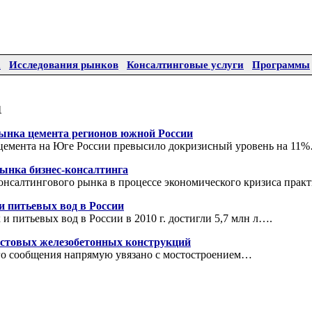
а
Исследования рынков
Консалтинговые услуги
Программы
1
ынка цемента регионов южной России
е цемента на Юге России превысило докризисный уровень на 11
рынка бизнес-консалтинга
онсалтингового рынка в процессе экономического кризиса пра
 питьевых вод в России
 питьевых вод в России в 2010 г. достигли 5,7 млн л….
стовых железобетонных конструкций
го сообщения напрямую увязано с мостостроением…