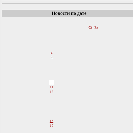
Новости по дате
«
Июнь 2011
»
Пн
Вт
Ср
Чт
Пт
Сб
Вс
1
2
3
4
5
6
7
8
9
10
11
12
13
14
15
16
17
18
19
20