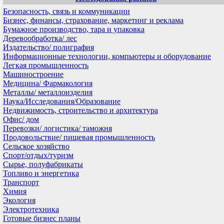
Безопасность, связь и коммуникации
Бизнес, финансы, страхование, маркетинг и реклама
Бумажное производство, тара и упаковка
Деревообработка/ лес
Издательство/ полиграфия
Информационные технологии, компьютеры и оборудование
Легкая промышленность
Машиностроение
Медицина/ Фармакология
Металлы/ металлоизделия
Наука/Исследования/Образование
Недвижимость, строительство и архитектура
Офис/ дом
Перевозки/ логистика/ таможня
Продовольствие/ пищевая промышленность
Сельское хозяйство
Спорт/отдых/туризм
Сырье, полуфабрикаты
Топливо и энергетика
Транспорт
Химия
Экология
Электротехника
Готовые бизнес планы