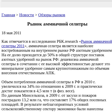
Главная
>
Новости
>
Обзоры рынков
Рынок аммиачной селитры
18 мая 2011
Как отмечается в исследовании РБК.research «
Рынок аммиачно
селитры 2011
», аммиачная селитра является наиболее
востребованным на внутреннем рынке РФ азотным удобрением
На ее долю приходится до 50% в общей структуре поставок
азотных удобрений на рынок РФ: дешевизна аммиачной
селитры в сочетании с ее высокой эффективностью делают это
минеральное удобрение самым крупнотоннажным по объемам
внесения отечественным АПК.
Объем потребления аммиачной селитры в РФ в 2010 г.
увеличился на 34% по отношению к 2009 г. и практически
достиг показателя в 4,5 млн т (в физ. весе).
По данным Минсельхоза, в 2009 г. от засухи и пожаров
пострадало 13,2 млн га, что составляет 17% общих посевных
площадей. В результате неблагоприятных условий
сельскохозяйственному сектору экономики были нанесены