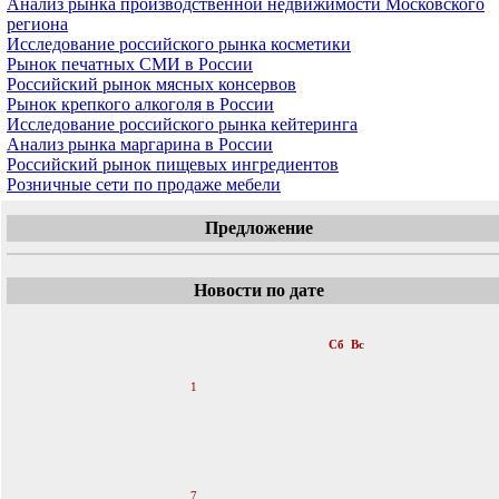
Анализ рынка производственной недвижимости Московского
региона
Исследование российского рынка косметики
Рынок печатных СМИ в России
Российский рынок мясных консервов
Рынок крепкого алкоголя в России
Исследование российского рынка кейтеринга
Анализ рынка маргарина в России
Российский рынок пищевых ингредиентов
Розничные сети по продаже мебели
Предложение
Новости по дате
«
Май 2011
»
Пн
Вт
Ср
Чт
Пт
Сб
Вс
1
2
3
4
5
6
7