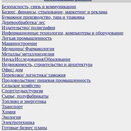
Безопасность, связь и коммуникации
Бизнес, финансы, страхование, маркетинг и реклама
Бумажное производство, тара и упаковка
Деревообработка/ лес
Издательство/ полиграфия
Информационные технологии, компьютеры и оборудование
Легкая промышленность
Машиностроение
Медицина/ Фармакология
Металлы/ металлоизделия
Наука/Исследования/Образование
Недвижимость, строительство и архитектура
Офис/ дом
Перевозки/ логистика/ таможня
Продовольствие/ пищевая промышленность
Сельское хозяйство
Спорт/отдых/туризм
Сырье, полуфабрикаты
Топливо и энергетика
Транспорт
Химия
Экология
Электротехника
Готовые бизнес планы