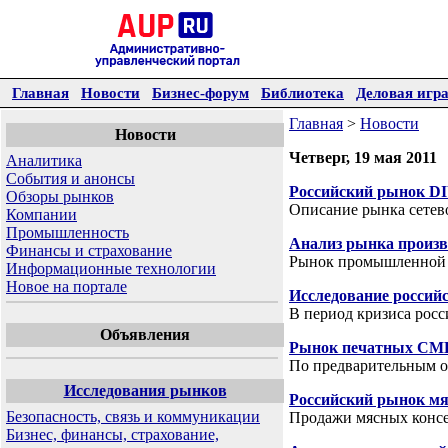
Главная
Новости
Бизнес-форум
Библиотека
Деловая игр
Главная
>
Новости
Новости
Четверг, 19 мая 2011
Аналитика
События и анонсы
Российский рынок DI
Обзоры рынков
Описание рынка сетево
Компании
Промышленность
Анализ рынка произв
Финансы и страхование
Рынок промышленной 
Информационные технологии
Новое на портале
Исследование россий
В период кризиса росс
Объявления
Рынок печатных СМИ
По предварительным о
Исследования рынков
Российский рынок мя
Безопасность, связь и коммуникации
Продажи мясных консе
Бизнес, финансы, страхование,