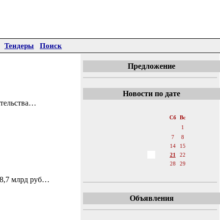
Тендеры
Поиск
Предложение
Новости по дате
ительства…
«
Май 2011
»
Пн
Вт
Ср
Чт
Пт
Сб
Вс
1
2
3
4
5
6
7
8
9
10
11
12
13
14
15
16
17
18
19
20
21
22
23
24
25
26
27
28
29
30
31
18,7 млрд руб…
Объявления