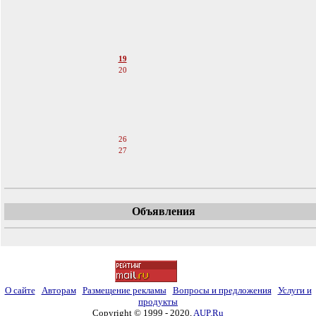
14
15
16
17
18
19
20
21
22
23
24
25
26
27
28
Объявления
О сайте
Авторам
Размещение рекламы
Вопросы и предложения
Услуги и
продукты
Copyright © 1999 - 2020,
AUP.Ru