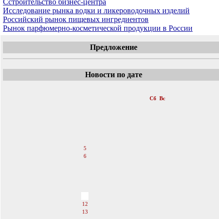
Сстроительство бизнес-центра
Исследование рынка водки и ликероводочных изделий
Российский рынок пищевых ингредиентов
Рынок парфюмерно-косметической продукции в России
Предложение
Новости по дате
«
Февраль 2011
»
Пн
Вт
Ср
Чт
Пт
Сб
Вс
1
2
3
4
5
6
7
8
9
10
11
12
13