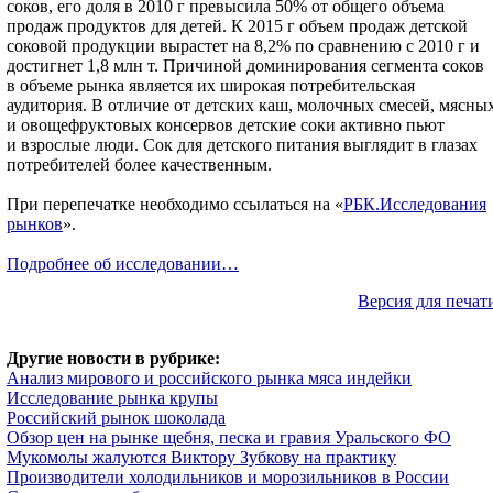
соков, его доля в 2010 г превысила 50% от общего объема
продаж продуктов для детей. К 2015 г объем продаж детской
соковой продукции вырастет на 8,2% по сравнению с 2010 г и
достигнет 1,8 млн т. Причиной доминирования сегмента соков
в объеме рынка является их широкая потребительская
аудитория. В отличие от детских каш, молочных смесей, мясны
и овощефруктовых консервов детские соки активно пьют
и взрослые люди. Сок для детского питания выглядит в глазах
потребителей более качественным.
При перепечатке необходимо ссылаться на «
РБК.Исследования
рынков
».
Подробнее об исследовании…
Версия для печат
Другие новости в рубрике:
Анализ мирового и российского рынка мяса индейки
Исследование рынка крупы
Российский рынок шоколада
Обзор цен на рынке щебня, песка и гравия Уральского ФО
Мукомолы жалуются Виктору Зубкову на практику
Производители холодильников и морозильников в России