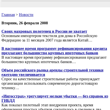
Главная
>
Новости
Вторник, 26 февраля 2008
Своих махровых полотенец в России не хватает
Основным импортером текстиля для дома в Российскую
Федерацию за 11 месяцев 2007 года является Китай…
В настоящее время программу рефинансирования кредита
предлагают большинство крупных ипотечных банков
В настоящее время программу рефинансирования предлагают
большинство крупных ипотечных банков…
Объем российского рынка аренды строительной техники
ежегодно увеличивается
Спрос на качественные строительные работы принуждает
организации использовать современную дорогостоящую
технику…
«Ингосстрах» урегулирует мелкие убытки — без справок из
ГИБДД
Как показал пилотный этап внедрения проекта, время
оформления простых убытков сократилось в среднем в два