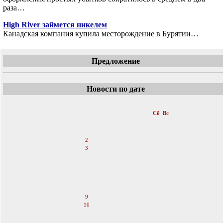
раза…
High River займется никелем
Канадская компания купила месторождение в Бурятии…
Предложение
Новости по дате
«
Февраль 2008
»
Пн
Вт
Ср
Чт
Пт
Сб
Вс
1
2
3
4
5
6
7
8
9
10
11
12