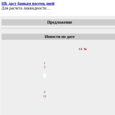
ЦБ даст банкам восемь дней
Для расчета ликвидности…
Предложение
Новости по дате
«
Февраль 2008
»
Пн
Вт
Ср
Чт
Пт
Сб
Вс
1
2
3
4
5
6
7
8
9
10
11
12
13
14