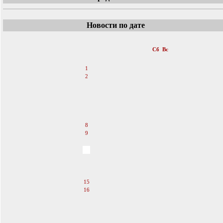
Новости по дате
«
Декабрь 2007
»
Пн
Вт
Ср
Чт
Пт
Сб
Вс
1
2
3
4
5
6
7
8
9
10
11
12
13
14
15
16
17
18
19
20