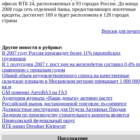
офисах ВТБ 24, расположенных в 93 городах России. До конца
2008 года сеть отделений банка, предоставляющих ипотечные
кредиты, достигнет 169 и будет расположена в 128 городах
страны
Версия для печат
Другие новости в рубрике:
В 2007 году Россия произведет более 11% европейских
грузовиков
В 1 полугодии 2007 г. рост цен на железобетон составил 0,4% п
сравнению с прошлым годом
Общий объем неудовлетворенного спроса на качественные
складские площади в Московском регионе превышает 1 000 000
кв.м
GM поменял АвтоВАЗ на ГАЗ
Аудитория журнала «Наши деньги» активно растет
Российский рынок дистанционной торговли: m-commerce
Должностные инструкции для Отдела Активных Продаж
Лидером по производству строительного кирпича является
Приволжский федеральный округ
ВТБ нанял Dresdner Kleinwort
Предложение