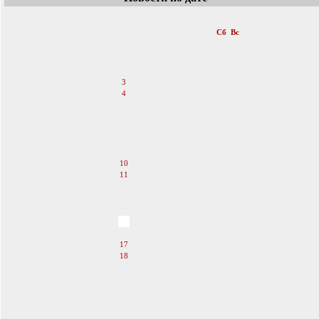
«
Ноябрь 2007
»
Пн
Вт
Ср
Чт
Пт
Сб
Вс
1
2
3
4
5
6
7
8
9
10
11
12
13
14
15
16
17
18
19
20
21
22
23