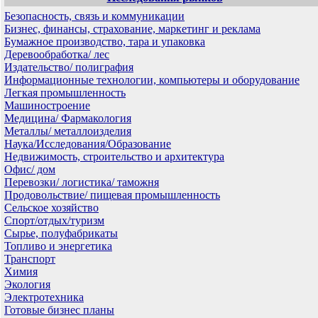
Безопасность, связь и коммуникации
Бизнес, финансы, страхование, маркетинг и реклама
Бумажное производство, тара и упаковка
Деревообработка/ лес
Издательство/ полиграфия
Информационные технологии, компьютеры и оборудование
Легкая промышленность
Машиностроение
Медицина/ Фармакология
Металлы/ металлоизделия
Наука/Исследования/Образование
Недвижимость, строительство и архитектура
Офис/ дом
Перевозки/ логистика/ таможня
Продовольствие/ пищевая промышленность
Сельское хозяйство
Спорт/отдых/туризм
Сырье, полуфабрикаты
Топливо и энергетика
Транспорт
Химия
Экология
Электротехника
Готовые бизнес планы