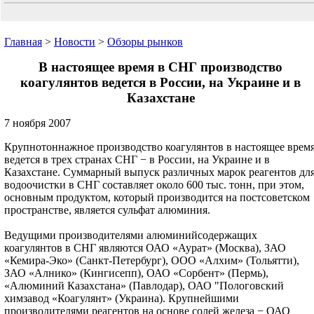
Главная
>
Новости
>
Обзоры рынков
В настоящее время в СНГ производство
коагулянтов ведется в России, на Украине и в
Казахстане
7 ноября 2007
Крупнотоннажное производство коагулянтов в настоящее врем
ведется в трех странах СНГ − в России, на Украине и в
Казахстане. Суммарный выпуск различных марок реагентов дл
водоочистки в СНГ составляет около 600 тыс. тонн, при этом,
основным продуктом, который производится на постсоветском
пространстве, является сульфат алюминия.
Ведущими производителями алюминийсодержащих
коагулянтов в СНГ являются ОАО «Аурат» (Москва), ЗАО
«Кемира-Эко» (Санкт-Петербург), ООО «Алхим» (Тольятти),
ЗАО «Алнико» (Кингисепп), ОАО «Сорбент» (Пермь),
«Алюминий Казахстана» (Павлодар), ОАО "Пологовский
химзавод «Коагулянт» (Украина). Крупнейшими
производителями реагентов на основе солей железа − ОАО