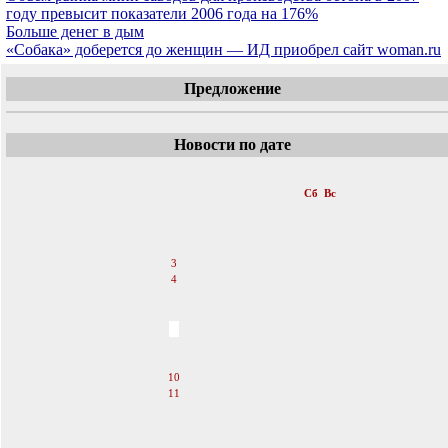
году превысит показатели 2006 года на 176%
Больше денег в дым
«Собака» доберется до женщин — ИД приобрел сайт woman.ru
Предложение
Новости по дате
«
Ноябрь 2007
»
Пн
Вт
Ср
Чт
Пт
Сб
Вс
1
2
3
4
5
6
7
8
9
10
11
12
13
14