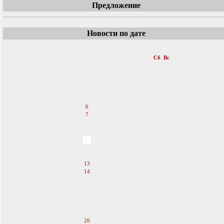
Предложение
Новости по дате
«
Октябрь 2007
»
Пн
Вт
Ср
Чт
Пт
Сб
Вс
1
2
3
4
5
6
7
8
9
10
11
12
13
14
15
16
17
18
19
20