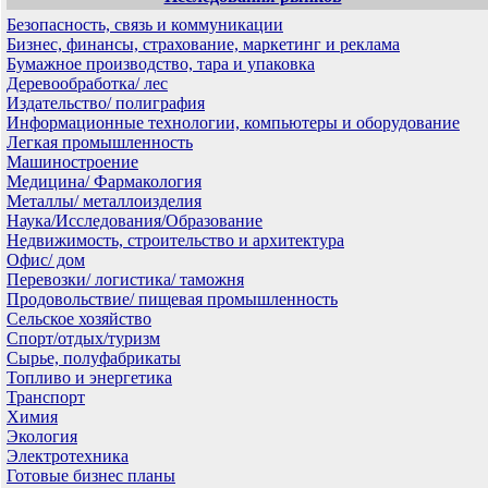
Безопасность, связь и коммуникации
Бизнес, финансы, страхование, маркетинг и реклама
Бумажное производство, тара и упаковка
Деревообработка/ лес
Издательство/ полиграфия
Информационные технологии, компьютеры и оборудование
Легкая промышленность
Машиностроение
Медицина/ Фармакология
Металлы/ металлоизделия
Наука/Исследования/Образование
Недвижимость, строительство и архитектура
Офис/ дом
Перевозки/ логистика/ таможня
Продовольствие/ пищевая промышленность
Сельское хозяйство
Спорт/отдых/туризм
Сырье, полуфабрикаты
Топливо и энергетика
Транспорт
Химия
Экология
Электротехника
Готовые бизнес планы