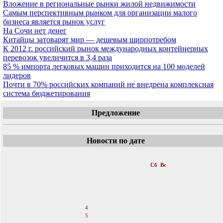
Вложение в региональные рынки жилой недвижимости
Самым перспективным рынком для организации малого
бизнеса является рынок услуг
На Сочи нет денег
Китайцы затоварят мир — дешевым ширпотребом
К 2012 г. российский рынок международных контейнерных
перевозок увеличится в 3,4 раза
85 % импорта легковых машин приходится на 100 моделей
лидеров
Почти в 70% российских компаний не внедрена комплексная
система бюджетирования
Предложение
Новости по дате
«
Август 2007
»
Пн
Вт
Ср
Чт
Пт
Сб
Вс
1
2
3
4
5