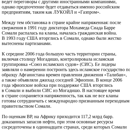
ведет переговоры с другими иностранными компаниями,
однако предпочтение будет отдаваться именно российским
предприятиям, таким как ЛУКОЙЛ и «Газпром».
Между тем обстановка в стране крайне напряженная: после
свержения в 1991 году диктатора Мохамеда Сиада Барре
Сомали распалась на кланы, началась гражданская война.
В 1993 году США вторглись в Сомали, однако были жестко
вытеснены партизанами.
К середине 2006 года большую часть территории страны,
включая столицу Могадишо, контролировала исламская
группировка «Союз исламских судов» (СИС). Ее лидеры
заявляли о намерении построить здесь исламское государство п
образцу Афганистана времен правления движения «Талибан»,
а также объявляли джихад соседней Эфиопии. В конце 2006
года эфиопские войска при поддержке США вторглись
в Сомали и выбили СИС из Могадишо. В настоящее время
в стране сохраняется напряженность, так как не все кланы
готовы сотрудничать с международно признанным переходным
правительством Сомали.
По оценкам BP, на Африку приходится 117,2 млрд барр.
доказанных запасов нефти, при этом основные ресурсы
сосредоточены в одиннадцати странах, среди которых Сомали