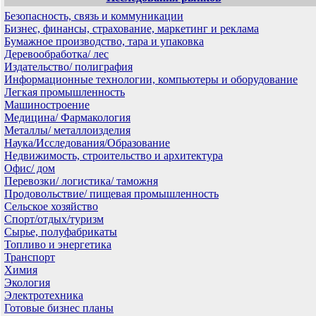
Безопасность, связь и коммуникации
Бизнес, финансы, страхование, маркетинг и реклама
Бумажное производство, тара и упаковка
Деревообработка/ лес
Издательство/ полиграфия
Информационные технологии, компьютеры и оборудование
Легкая промышленность
Машиностроение
Медицина/ Фармакология
Металлы/ металлоизделия
Наука/Исследования/Образование
Недвижимость, строительство и архитектура
Офис/ дом
Перевозки/ логистика/ таможня
Продовольствие/ пищевая промышленность
Сельское хозяйство
Спорт/отдых/туризм
Сырье, полуфабрикаты
Топливо и энергетика
Транспорт
Химия
Экология
Электротехника
Готовые бизнес планы