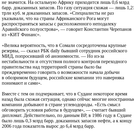
не значится. На остальную Африку приходится лишь 0,6 млрд
барр. доказанных запасов. По газу ситуация схожая — лишь 1,2
трлн куб. м доказанных запасов. «Специалисты не раз
указывали, что на страны Африканского Рога могут
распространяться запасы с расположенного неподалеку
Аравийского полуострова», — говорит Константин Черепанов
из «КИТ Финанс».
«Велика вероятность, что в Сомали сосредоточены крупные
резервы, — сказал РБК daily бывший сотрудник российского
МИД, попросивший об анонимности. — Но из-за
нестабильности и отсутствия полного контроля переходного
правительства над территорией страны было бы
преждевременно говорить о возможности начала добычи
в обозримом будущем, российские компании это наверняка
понимают и сами».
Вместе с тем он подчеркивает, что в Судане некоторое время
назад была схожая ситуация, однако сейчас многие иностранны
компании добывают в стране углеводороды. «Есть смысл
обговорить условия работы в будущем», — считает бывший
дипломат. Действительно, по данным ВР, в 1986 году в Судане
было лишь 0,3 млрд барр. доказанных запасов нефти, а к концу
2006 года показатель вырос до 6,4 млрд барр.