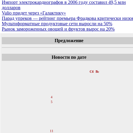
Импорт электрокардиографов в 2006 году составил 49,5 млн
долларов
Valio придет через «Галактику»
Парад упреков — рейтинг премьера Фрадкова критически низо
Мультиформатные продуктовые сети выросли на 50%
Рынок замороженных овощей и фруктов вырос на 20%
Предложение
Новости по дате
«
Август 2007
»
Пн
Вт
Ср
Чт
Пт
Сб
Вс
1
2
3
4
5
6
7
8
9
10
11