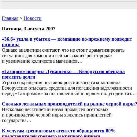
Главная
>
Новости
Пятница, 3 августа 2007
«36,6» ушла в убыток — компанию по-прежнему подводит
розница
Однако аналитики считают, что не стоит драматизировать
ситуацию: для компании сейчас важнее рост продаж
и увеличение количества магазинов…
«Газпром» поверил Лукашенко — Белоруссия обещала
погасить долги
Угроза сокращения поставок российского газа заставила
Белоруссию отыскать средства для погашения задолженности
перед «Газпромом» за поставленный в первом полугодии газ…
Сколько легальных производителей на рынке черной икры
Несколько десятилетий назад промысел осетровых
и производство черной икры являлись привилегией
государства…
К услугам тренинговых агентств обращаются 80%
представителей среднего и крупного бизнеса