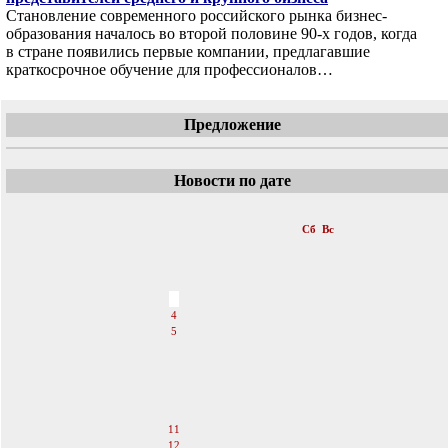
Становление современного российского рынка бизнес-
образования началось во второй половине 90-х годов, когда
в стране появились первые компании, предлагавшие
краткосрочное обучение для профессионалов…
Предложение
Новости по дате
«
Август 2007
»
Пн
Вт
Ср
Чт
Пт
Сб
Вс
1
2
3
4
5
6
7
8
9
10
11
12