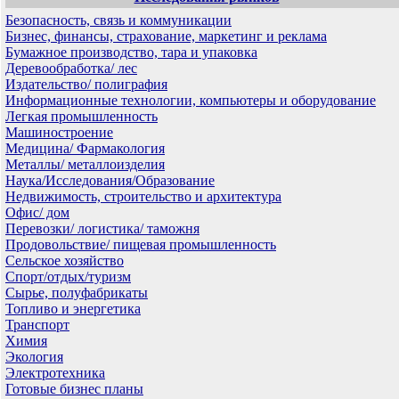
Безопасность, связь и коммуникации
Бизнес, финансы, страхование, маркетинг и реклама
Бумажное производство, тара и упаковка
Деревообработка/ лес
Издательство/ полиграфия
Информационные технологии, компьютеры и оборудование
Легкая промышленность
Машиностроение
Медицина/ Фармакология
Металлы/ металлоизделия
Наука/Исследования/Образование
Недвижимость, строительство и архитектура
Офис/ дом
Перевозки/ логистика/ таможня
Продовольствие/ пищевая промышленность
Сельское хозяйство
Спорт/отдых/туризм
Сырье, полуфабрикаты
Топливо и энергетика
Транспорт
Химия
Экология
Электротехника
Готовые бизнес планы