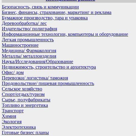
Безопасность, связь и коммуникации
Бизнес, финансы, страхование, маркетинг и реклама
Бумажное производство, тара и упаковка
Деревообработка/ лес
Издательство/ полиграфия
Информационные технологии, компьютеры и оборудование
Легкая промышленность
Машиностроение
Медицина/ Фармакология
Металлы/ металлоизделия
Наука/Исследования/Образование
Недвижимость, строительство и архитектура
Офис/ дом
Перевозки/ логистика/ таможня
Продовольствие/ пищевая промышленность
Сельское хозяйство
Спорт/отдых/туризм
Сырье, полуфабрикаты
Топливо и энергетика
Транспорт
Химия
Экология
Электротехника
Готовые бизнес планы