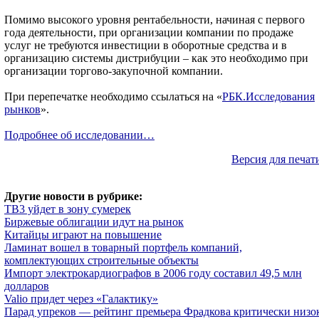
Помимо высокого уровня рентабельности, начиная с первого
года деятельности, при организации компании по продаже
услуг не требуются инвестиции в оборотные средства и в
организацию системы дистрибуции – как это необходимо при
организации торгово-закупочной компании.
При перепечатке необходимо ссылаться на «
РБК.Исследования
рынков
».
Подробнее об исследовании…
Версия для печат
Другие новости в рубрике:
ТВ3 уйдет в зону сумерек
Биржевые облигации идут на рынок
Китайцы играют на повышение
Ламинат вошел в товарный портфель компаний,
комплектующих строительные объекты
Импорт электрокардиографов в 2006 году составил 49,5 млн
долларов
Valio придет через «Галактику»
Парад упреков — рейтинг премьера Фрадкова критически низо