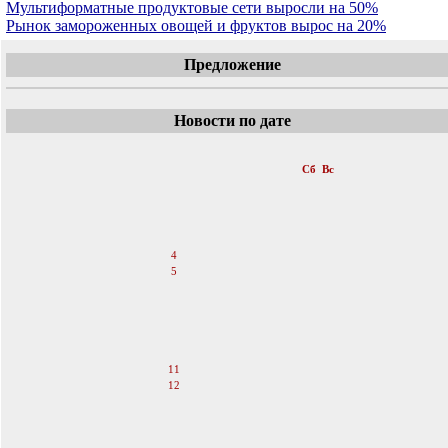
Мультиформатные продуктовые сети выросли на 50%
Рынок замороженных овощей и фруктов вырос на 20%
Предложение
Новости по дате
«
Август 2007
»
Пн
Вт
Ср
Чт
Пт
Сб
Вс
1
2
3
4
5
6
7
8
9
10
11
12
13
14
15