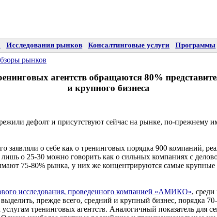
а
Исследования рынков
Консалтинговые услуги
Программы
бзоры рынков
ренинговых агентств обращаются 80% представите
и крупного бизнеса
пережили дефолт и присутствуют сейчас на рынке, по-прежнему
его заявляли о себе как о тренинговых порядка 900 компаний, ре
и лишь о 25-30 можно говорить как о сильных компаниях с делов
нимают 75-80% рынка, у них же концентрируются самые крупные
ового исследования, проведенного компанией «АМИКО»
, среди
выделить, прежде всего, средний и крупный бизнес, порядка 7
 услугам тренинговых агентств. Аналогичный показатель для се