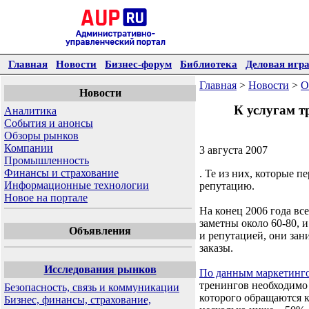
Главная
Новости
Бизнес-форум
Библиотека
Деловая игр
Главная
>
Новости
>
О
Новости
К услугам т
Аналитика
События и анонсы
Обзоры рынков
Компании
3 августа 2007
Промышленность
Финансы и страхование
. Те из них, которые 
Информационные технологии
репутацию.
Новое на портале
На конец 2006 года вс
заметны около 60-80, 
Объявления
и репутацией, они за
заказы.
Исследования рынков
По данным маркетинг
тренингов необходимо 
Безопасность, связь и коммуникации
которого обращаются к
Бизнес, финансы, страхование,