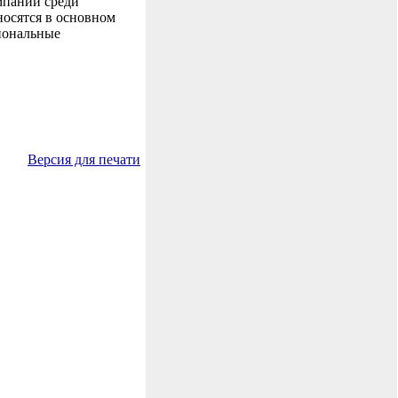
мпании среди
носятся в основном
иональные
Версия для печати