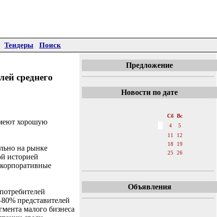
Тендеры
Поиск
Предложение
лей среднего
Новости по дате
«
Август 2007
»
Пн
Вт
Ср
Чт
Пт
Сб
Вс
 имеют хорошую
1
2
3
4
5
6
7
8
9
10
11
12
13
14
15
16
17
18
19
ально на рынке
20
21
22
23
24
25
26
ой историей
27
28
29
30
31
 корпоративные
Объявления
 потребителей
0–80% представителей
гмента малого бизнеса