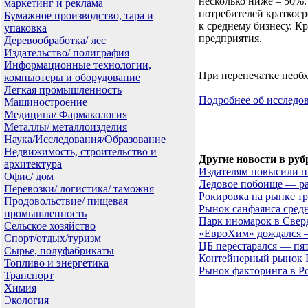
несколько ниже – 50%
маркетинг и реклама
потребителей краткоср
Бумажное производство, тара и
к среднему бизнесу. 
упаковка
предприятия.
Деревообработка/ лес
Издательство/ полиграфия
Информационные технологии,
При перепечатке необх
компьютеры и оборудование
Легкая промышленность
Подробнее об исслед
Машиностроение
Медицина/ Фармакология
Металлы/ металлоизделия
Наука/Исследования/Образование
Недвижимость, строительство и
Другие новости в руб
архитектура
Издателям повысили 
Офис/ дом
Ледовое побоище — ра
Перевозки/ логистика/ таможня
Рокировка на рынке т
Продовольствие/ пищевая
Рынок санфаянса средн
промышленность
Парк иномарок в Сверд
Сельское хозяйство
«ЕвроХим» дождался —
Спорт/отдых/туризм
ЦБ перестарался — пя
Сырье, полуфабрикаты
Контейнерный рынок Р
Топливо и энергетика
Рынок факторинга в Ро
Транспорт
Химия
Экология