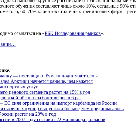
. Однако наиболее крупные российские и транснациональные ко
очного обучения составляют лишь около 10%, остальные 90% от
Кроме того, 60–70% клиентов столичных тренинговых фирм – рег
одимо ссылаться на «
РБК.Исследования рынков
».
овании…
рике:
планку — поставщики бумаги поднимают цены
здел Арктики начнется раньше, чем кажется
ранспортных услуг
его ценового сегмента растет на 15% в год
ловской области за 6 лет вырос в 6 раз
 ЕС снял ограничения на импорт карбамида из России
титысячных купюр выпустили больше, чем предполагалось
оссии растет на 20% в год
ссии в 2007 году составит 22 миллиарда долларов