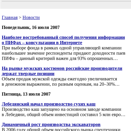
Главная
>
Новости
Понедельник, 16 июля 2007
Наиболее востребованный способ получения информации
о ПИФах – консультации в Интернете
При выборе фонда в рамках одной управляющей компании
наибольшее значение респонденты придают доходности паев
ПИФа – данный критерий важен для 93% опрошенных…
На рынке мужских костюмов российские производители
держат твердые позиции
Объем продаж мужской одежды ежегодно увеличивается
в денежном выражении, по разным оценкам, на 20–30%…
Пятница, 13 июля 2007
Лебедянский начал производство сухих каш
Производство каш запущено на основном заводе компании
в Лебедяни, общий объем инвестиций составил 5 млн евро…
Динамичный рост производства экскаваторов
В 2006 году общий объем российского рынка спецтехники