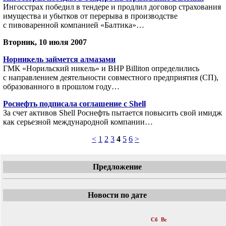
Ингосстрах победил в тендере и продлил договор страхования
имущества и убытков от перерыва в производстве
с пивоваренной компанией «Балтика»…
Вторник, 10 июля 2007
Норникель займется алмазами
ГМК «Норильский никель» и BHP Billiton определились
с направлением деятельности совместного предприятия (СП),
образованного в прошлом году…
Роснефть подписала соглашение с Shell
За счет активов Shell Роснефть пытается повысить свой имидж
как серьезной международной компании…
<
1
2
3
4
5
6
>
Предложение
Новости по дате
«
Июль 2007
»
Пн
Вт
Ср
Чт
Пт
Сб
Вс