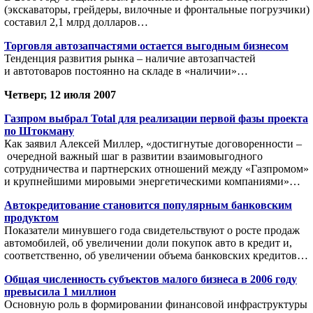
(экскаваторы, грейдеры, вилочные и фронтальные погрузчики)
составил 2,1 млрд долларов…
Торговля автозапчастями остается выгодным бизнесом
Тенденция развития рынка – наличие автозапчастей
и автотоваров постоянно на складе в «наличии»…
Четверг, 12 июля 2007
Газпром выбрал Total для реализации первой фазы проекта
по Штокману
Как заявил Алексей Миллер, «достигнутые договоренности –
очередной важный шаг в развитии взаимовыгодного
сотрудничества и партнерских отношений между «Газпромом»
и крупнейшими мировыми энергетическими компаниями»…
Автокредитование становится популярным банковским
продуктом
Показатели минувшего года свидетельствуют о росте продаж
автомобилей, об увеличении доли покупок авто в кредит и,
соответственно, об увеличении объема банковских кредитов…
Общая численность субъектов малого бизнеса в 2006 году
превысила 1 миллион
Основную роль в формировании финансовой инфраструктуры