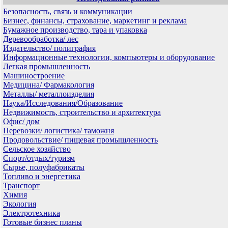
Безопасность, связь и коммуникации
Бизнес, финансы, страхование, маркетинг и реклама
Бумажное производство, тара и упаковка
Деревообработка/ лес
Издательство/ полиграфия
Информационные технологии, компьютеры и оборудование
Легкая промышленность
Машиностроение
Медицина/ Фармакология
Металлы/ металлоизделия
Наука/Исследования/Образование
Недвижимость, строительство и архитектура
Офис/ дом
Перевозки/ логистика/ таможня
Продовольствие/ пищевая промышленность
Сельское хозяйство
Спорт/отдых/туризм
Сырье, полуфабрикаты
Топливо и энергетика
Транспорт
Химия
Экология
Электротехника
Готовые бизнес планы