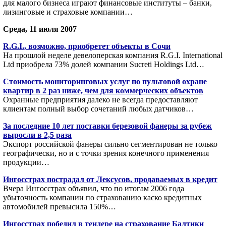
для малого бизнеса играют финансовые институты – банки,
лизинговые и страховые компании…
Среда, 11 июля 2007
R.G.I., возможно, приобретет объекты в Сочи
На прошлой неделе девелоперская компания R.G.I. International
Ltd приобрела 73% долей компании Sucreti Holdings Ltd…
Cтоимость мониторинговых услуг по пультовой охране
квартир в 2 раз ниже, чем для коммерческих объектов
Охранные предприятия далеко не всегда предоставляют
клиентам полный выбор сочетаний любых датчиков…
За последние 10 лет поставки березовой фанеры за рубеж
выросли в 2,5 раза
Экспорт российской фанеры сильно сегментирован не только
географически, но и с точки зрения конечного применения
продукции…
Ингосстрах пострадал от Лексусов, продаваемых в кредит
Вчера Ингосстрах объявил, что по итогам 2006 года
убыточность компании по страхованию каско кредитных
автомобилей превысила 150%…
Ингосстрах победил в тендере на страхование Балтики