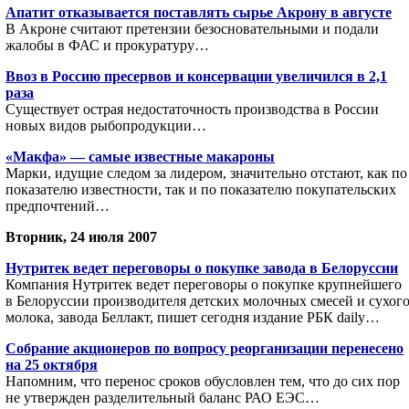
Апатит отказывается поставлять сырье Акрону в августе
В Акроне считают претензии безосновательными и подали
жалобы в ФАС и прокуратуру…
Ввоз в Россию пресервов и консервации увеличился в 2,1
раза
Существует острая недостаточность производства в России
новых видов рыбопродукции…
«Макфа» — самые известные макароны
Марки, идущие следом за лидером, значительно отстают, как по
показателю известности, так и по показателю покупательских
предпочтений…
Вторник, 24 июля 2007
Нутритек ведет переговоры о покупке завода в Белоруссии
Компания Нутритек ведет переговоры о покупке крупнейшего
в Белоруссии производителя детских молочных смесей и сухог
молока, завода Беллакт, пишет сегодня издание РБК daily…
Собрание акционеров по вопросу реорганизации перенесено
на 25 октября
Напомним, что перенос сроков обусловлен тем, что до сих пор
не утвержден разделительный баланс РАО ЕЭС…