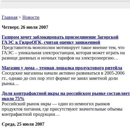
Главная
>
Новости
Четверг, 26 июля 2007
Газпром хочет заблокировать присоединение Загорской
ГАЭС к ГидроОГК, считая оценку заниженной
Представитель монополии мотивирует такое мнение тем, что
ГАЭС – уникальная электростанция, которая может играть на
разнице дневных и ночных тарифов на электроэнергию…
Магазин у дома – темная лошадка продуктового ритейла
Соседские магазины начали активно развиваться в 2005-2006
гг., однако до сих пор этот формат не занял заметной доли
рынка…
Доля контрафактной икры на российском рынке составляет
около 75%
Российский рынок икры — один из немногих рынков
продуктов питания, где присутствуют значительные объемы
контрафактной продукции…
Среда, 25 июля 2007