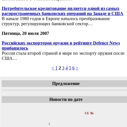
Потребительское кредитование является одной из самых
распространенных банковских операций на Западе и США
В начале 1980 годов в Европе началось преобразование
структур, регулирующих банковский сектор…
Пятница, 20 июля 2007
Российских экспортеров оружия в рейтинге Defence News
прибавилось
Россия стала второй страной в мире по экспорту оружия после
США…
<
1
2
3
4
5
6
>
Предложение
Новости по дате
«
Июль 2007
»
Пн
Вт
Ср
Чт
Пт
Сб
Вс
1