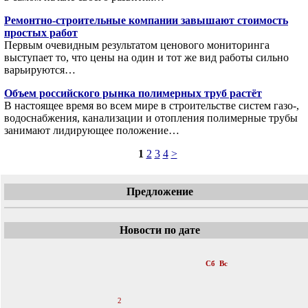
Ремонтно-строительные компании завышают стоимость
простых работ
Первым очевидным результатом ценового мониторинга
выступает то, что цены на один и тот же вид работы сильно
варьируются…
Объем российского рынка полимерных труб растёт
В настоящее время во всем мире в строительстве систем газо-,
водоснабжения, канализации и отопления полимерные трубы
занимают лидирующее положение…
1
2
3
4
>
Предложение
Новости по дате
«
Июнь 2007
»
Пн
Вт
Ср
Чт
Пт
Сб
Вс
1
2