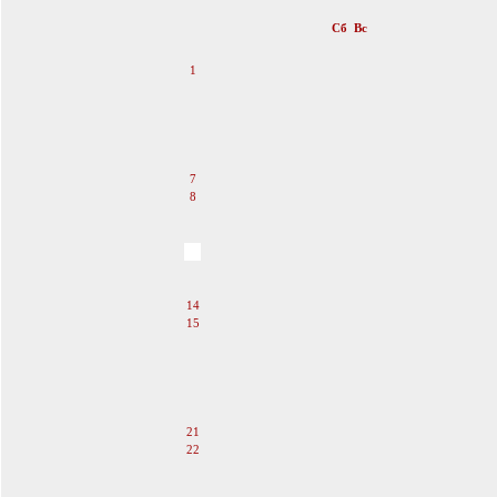
«
Июль 2007
»
Пн
Вт
Ср
Чт
Пт
Сб
Вс
1
2
3
4
5
6
7
8
9
10
11
12
13
14
15
16
17
18
19
20
21
22
23
24