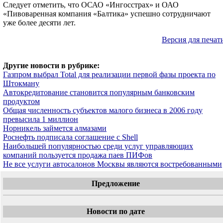
Следует отметить, что ОСАО «Ингосстрах» и ОАО
«Пивоваренная компания «Балтика» успешно сотрудничают
уже более десяти лет.
Версия для печат
Другие новости в рубрике:
Газпром выбрал Total для реализации первой фазы проекта по
Штокману
Автокредитование становится популярным банковским
продуктом
Общая численность субъектов малого бизнеса в 2006 году
превысила 1 миллион
Норникель займется алмазами
Роснефть подписала соглашение с Shell
Наибольшей популярностью среди услуг управляющих
компаний пользуется продажа паев ПИФов
Не все услуги автосалонов Москвы являются востребованными
Предложение
Новости по дате