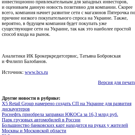
инвестиционно привлекательным для западных инвесторов,
и оцениваем данную новость позитивно для компании. Скорее
всего, компания начнет развитие сети с магазинов Пятерочка п
причине низкого покупательного спроса на Украине. Также,
вероятно, в будущем компания будет покупать уже
существующие сети на Украине, так как это наиболее простой
способ входа на рынок.
Аналитики ИК Брокеркредитсервис, Татьяна Бобровская
и Филипп Балобанов.
Источник:
www.bcs.ru
Версия для печат
Другие новости в рубрике:
X5 Retail Group намерено создать СП на Украине для развития
дискаунтеров
Роснефть приобрела заправки ЮКОСа за 16,3 млрд руб.
Парк грузовых автомобилей в России
Большинство банковских карт находится на руках у жителей
Москвы и Московской области