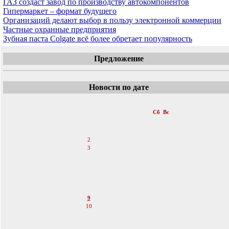
ГАЗ создаст завод по производству автокомпонентов
Гипермаркет – формат будущего
Организаций делают выбор в пользу электронной коммерции
Частные охранные предприятия
Зубная паста Colgate всё более обретает популярность
Предложение
Новости по дате
«
Июнь 2007
»
Пн
Вт
Ср
Чт
Пт
Сб
Вс
1
2
3
4
5
6
7
8
9
10
11
12