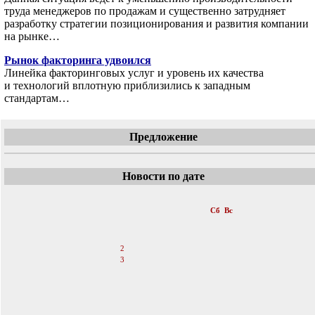
труда менеджеров по продажам и существенно затрудняет
разработку стратегии позиционирования и развития компании
на рынке…
Рынок факторинга удвоился
Линейка факторинговых услуг и уровень их качества
и технологий вплотную приблизились к западным
стандартам…
Предложение
Новости по дате
«
Июнь 2007
»
Пн
Вт
Ср
Чт
Пт
Сб
Вс
1
2
3
4
5
6
7