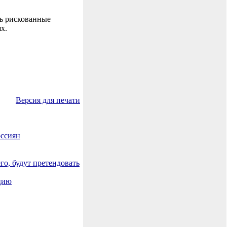
ь рискованные
х.
Версия для печати
оссиян
го, будут претендовать
кцию