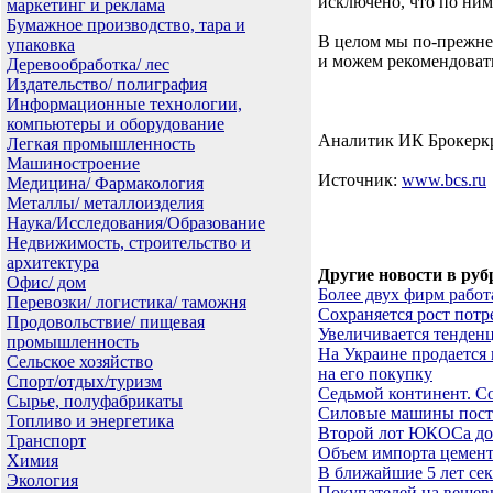
исключено, что по ни
маркетинг и реклама
Бумажное производство, тара и
В целом мы по-прежне
упаковка
и можем рекомендовать
Деревообработка/ лес
Издательство/ полиграфия
Информационные технологии,
компьютеры и оборудование
Аналитик ИК Брокеркр
Легкая промышленность
Машиностроение
Источник:
www.bcs.ru
Медицина/ Фармакология
Металлы/ металлоизделия
Наука/Исследования/Образование
Недвижимость, строительство и
архитектура
Другие новости в руб
Офис/ дом
Более двух фирм рабо
Перевозки/ логистика/ таможня
Сохраняется рост пот
Продовольствие/ пищевая
Увеличивается тенден
промышленность
На Украине продается 
Сельское хозяйство
на его покупку
Спорт/отдых/туризм
Седьмой континент. С
Сырье, полуфабрикаты
Силовые машины поста
Топливо и энергетика
Второй лот ЮКОСа дос
Транспорт
Объем импорта цемент
Химия
В ближайшие 5 лет се
Экология
Покупателей на вешев