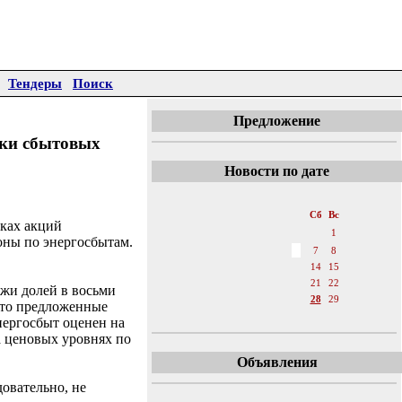
Тендеры
Поиск
Предложение
нки сбытовых
Новости по дате
«
Апрель 2007
»
Пн
Вт
Ср
Чт
Пт
Сб
Вс
ках акций
1
оны по энергосбытам.
2
3
4
5
6
7
8
9
10
11
12
13
14
15
16
17
18
19
20
21
22
ажи долей в восьми
23
24
25
26
27
28
29
что предложенные
30
нергосбыт оценен на
а ценовых уровнях по
Объявления
овательно, не