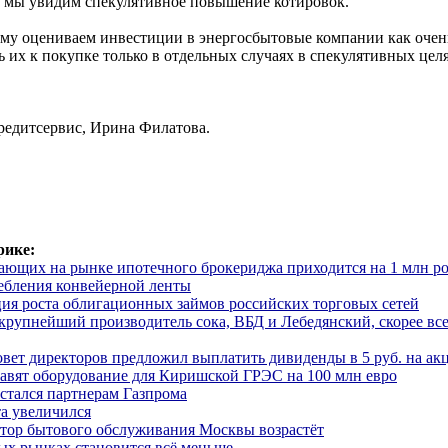
м мы увидим спекулятивное повышение котировок.
му оцениваем инвестиции в энергосбытовые компании как очен
 их к покупке только в отдельных случаях в спекулятивных целя
едитсервис, Ирина Филатова.
рике:
тающих на рынке ипотечного брокериджа приходится на 1 млн р
ребления конвейерной ленты
ция роста облигационных займов российских торговых сетей
крупнейший производитель сока, ВБД и Лебедянский, скорее все
овет директоров предложил выплатить дивиденды в 5 руб. на а
вят оборудование для Киришской ГРЭС на 100 млн евро
тался партнерам Газпрома
а увеличился
ктор бытового обслуживания Москвы возрастёт
ых рынках становится всё меньше