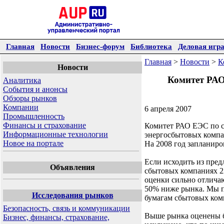
Главная
Новости
Бизнес-форум
Библиотека
Деловая игр
Главная
>
Новости
>
К
Новости
Комитет РАО
Аналитика
События и анонсы
Обзоры рынков
Компании
6 апреля 2007
Промышленность
Финансы и страхование
Комитет РАО ЕЭС по с
Информационные технологии
энергосбытовых компа
Новое на портале
На 2008 год запланир
Если исходить из пред
Объявления
сбытовых компаниях 2
оценки сильно отлича
50% ниже рынка. Мы по
Исследования рынков
бумагам сбытовых ком
Безопасность, связь и коммуникации
Выше рынка оценены б
Бизнес, финансы, страхование,