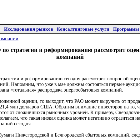
а
Исследования рынков
Консалтинговые услуги
Программы
омпании
 по стратегии и реформированию рассмотрит оце
компаний
тратегии и реформированию сегодня рассмотрит вопрос об оцен
ний. Напомним, что уже в мае должны состояться первые аукци
ована «тотальная» распродажа энергосбытовых компаний.
ложенной оценки, то выходит, что РАО может выручить от прод
21,4 млн долларов США. Обратим внимание инвесторов на то, 
ются от сложившихся рыночных уровней. К примеру, Свердловэ
лагаем, что такая низкая оценка может негативно отразиться н
паний сегодня.
умаги Нижегородской и Белгородской сбытовых компаний, след