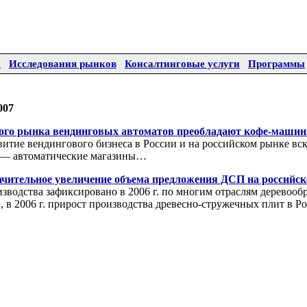
а
Исследования рынков
Консалтинговые услуги
Программы
007
кого рынка вендинговых автоматов преобладают кофе-маши
витие вендингового бизнеса в России и на российском рынке вс
 — автоматические магазины…
значительное увеличение объема предложения ДСП на российс
водства зафиксировано в 2006 г. по многим отраслям деревообр
, в 2006 г. прирост производства древесно-стружечных плит в Р