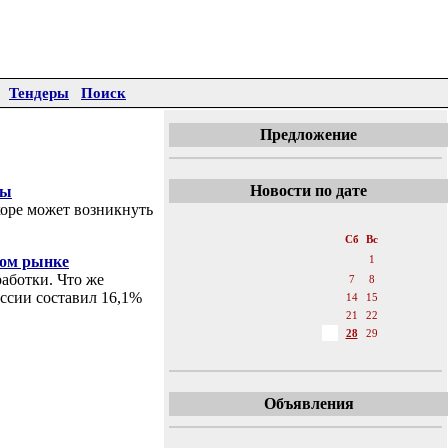
Тендеры
Поиск
Предложение
Новости по дате
ны
коре может возникнуть
«
Апрель 2007
»
Пн
Вт
Ср
Чт
Пт
Сб
Вс
ком рынке
1
аботки. Что же
2
3
4
5
6
7
8
оссии составил 16,1%
9
10
11
12
13
14
15
16
17
18
19
20
21
22
23
24
25
26
27
28
29
30
Объявления