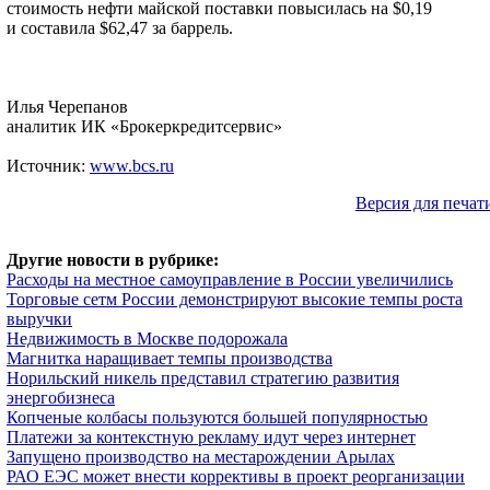
стоимость нефти майской поставки повысилась на $0,19
и составила $62,47 за баррель.
Илья Черепанов
аналитик ИК «Брокеркредитсервис»
Источник:
www.bcs.ru
Версия для печат
Другие новости в рубрике:
Расходы на местное самоуправление в России увеличились
Торговые сетм России демонстрируют высокие темпы роста
выручки
Недвижимость в Москве подорожала
Магнитка наращивает темпы производства
Норильский никель представил стратегию развития
энергобизнеса
Копченые колбасы пользуются большей популярностью
Платежи за контекстную рекламу идут через интернет
Запущено производство на местарождении Арылах
РАО ЕЭС может внести коррективы в проект реорганизации