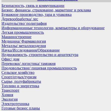
Безопасность, связь и коммуникации
Бизнес, финансы, страхование, маркетинг и реклама
Бумажное производство, тара и упаковка
Деревообработка/ лес
Издательство/ полиграфия
Информационные технологии, компьютеры и оборудование
Легкая промышленность
Машиностроение
Медицина/ Фармакология
Металлы/ металлоизделия
Наука/Исследования/Образование
Недвижимость, строительство и архитектура
Офис/ дом
Перевозки/ логистика/ таможня
Продовольствие/ пищевая промышленность
Сельское хозяйство
Спорт/отдых/туризм
Сырье, полуфабрикаты
Топливо и энергетика
Транспорт
Химия
Экология
Электротехника
Готовые бизнес планы