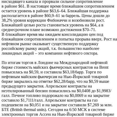
нисходящего канала и прорвали сильное сопротивление
в районе $61. В настоящее время ближайшим сопротивлением
остается уровень в районе $63,6–64. Ближайшая поддержка
располагается в районе $60,9–61 за баррель. Цены дошли до
38,2% уровня коррекции Фибоначчи и возобновили рост.
Ближайшей целью роста становиться уровень на $64, а в
среднесрочном плане возможно достижения $70–71.
В ближайшее время мы ожидаем консолидацию цен под
ближайшим сопротивлением и попытка прорыва вверх. Рост на
нефтяном рынке оказывает существенную поддержку
российскому рынку акций, т.к. большинство наиболее
ликвидных акций – это компании нефтяного сектора.
По итогам торгов в Лондоне на Международной нефтяной
бирже стоимость майских фьючерсных контрактов на Brent
повысилась на $0,59, и составила $63,18/барр. Торги по
нефтяным майским фьючерсам на Нью-Йоркской товарной
бирже закрылись на отметке $62,28/барр, что на $0,59 выше
предыдущего закрытия. Апрельские контракты на
неэтилированный бензин повысились на $0,0408 до $1,9983/
галл. Печное топливо подорожало на $0,0069 и на закрытие
составило $1,7111/галл. Апрельские контракты на газ
подешевели на $0,051 и на закрытие составили $7,269 за млн.
БТЕ (British thermal units). Сегодня на 6:50 МСК в системе
электронных торгов Access на Нью-Йоркской товарной бирже