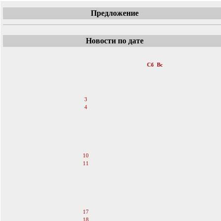
Предложение
Новости по дате
«
Март 2007
»
Пн
Вт
Ср
Чт
Пт
Сб
Вс
1
2
3
4
5
6
7
8
9
10
11
12
13
14
15
16
17
18