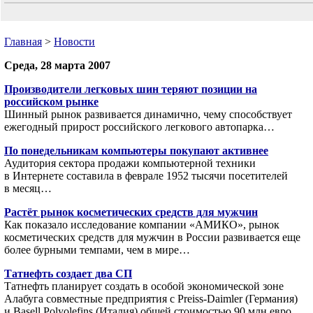
Главная
>
Новости
Среда, 28 марта 2007
Производители легковых шин теряют позиции на
российском рынке
Шинный рынок развивается динамично, чему способствует
ежегодный прирост российского легкового автопарка…
По понедельникам компьютеры покупают активнее
Аудитория сектора продажи компьютерной техники
в Интернете составила в феврале 1952 тысячи посетителей
в месяц…
Растёт рынок косметических средств для мужчин
Как показало исследование компании «АМИКО», рынок
косметических средств для мужчин в России развивается еще
более бурными темпами, чем в мире…
Татнефть создает два СП
Татнефть планирует создать в особой экономической зоне
Алабуга совместные предприятия с Preiss-Daimler (Германия)
и Basell Polyolefins (Италия) общей стоимостью 90 млн евро…