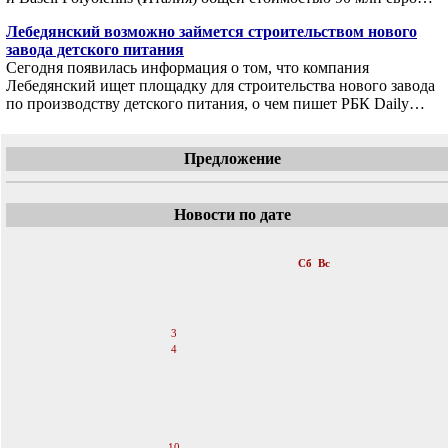
Лебедянский возможно займется строительством нового
завода детского питания
Сегодня появилась информация о том, что компания
Лебедянский ищет площадку для строительства нового завода
по производству детского питания, о чем пишет РБК Daily…
Предложение
Новости по дате
«
Март 2007
»
Пн
Вт
Ср
Чт
Пт
Сб
Вс
1
2
3
4
5
6
7
8
9
10