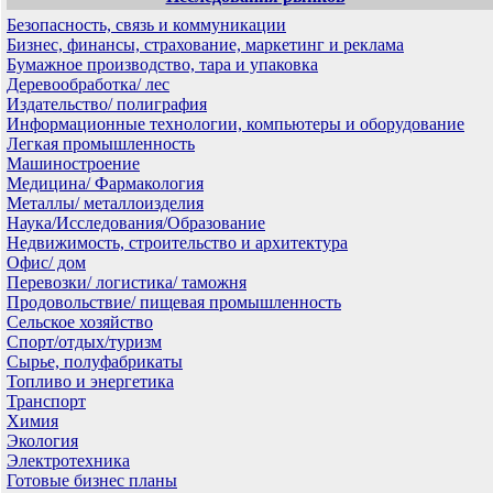
Безопасность, связь и коммуникации
Бизнес, финансы, страхование, маркетинг и реклама
Бумажное производство, тара и упаковка
Деревообработка/ лес
Издательство/ полиграфия
Информационные технологии, компьютеры и оборудование
Легкая промышленность
Машиностроение
Медицина/ Фармакология
Металлы/ металлоизделия
Наука/Исследования/Образование
Недвижимость, строительство и архитектура
Офис/ дом
Перевозки/ логистика/ таможня
Продовольствие/ пищевая промышленность
Сельское хозяйство
Спорт/отдых/туризм
Сырье, полуфабрикаты
Топливо и энергетика
Транспорт
Химия
Экология
Электротехника
Готовые бизнес планы