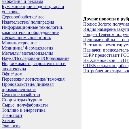
маркетинг и реклама
Бумажное производство, тара и
упаковка
Деревообработка/ лес
Другие новости в руб
Издательство/ полиграфия
Полюс Золото получил
Информационные технологии,
Индия намерена закуп
компьютеры и оборудование
Голден Телеком получ
Легкая промышленность
Ценовые войны — осно
Машиностроение
В столице ремонтирует
Медицина/ Фармакология
Назначен председател
Металлы/ металлоизделия
ЕБРР предоставит ГСС 
Наука/Исследования/Образование
На Хабаровской ТЭЦ б
Недвижимость, строительство и
ОПЕК сократил добыч
архитектура
Потребление стирально
Офис/ дом
Перевозки/ логистика/ таможня
Продовольствие/ пищевая
промышленность
Сельское хозяйство
Спорт/отдых/туризм
Сырье, полуфабрикаты
Топливо и энергетика
Транспорт
Химия
Экология