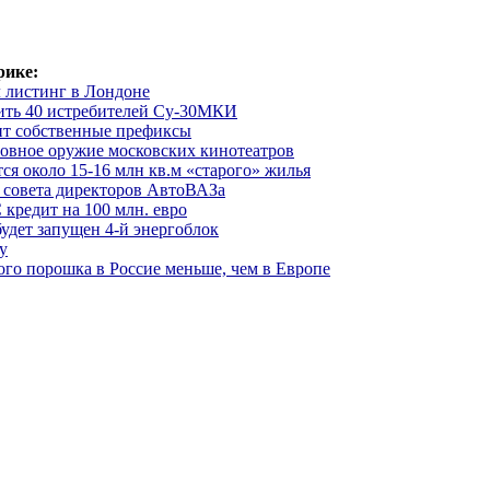
рике:
 листинг в Лондоне
ить 40 истребителей Су-30МКИ
ит собственные префиксы
вное оружие московских кинотеатров
ся около 15-16 млн кв.м «старого» жилья
ь совета директоров АвтоВАЗа
кредит на 100 млн. евро
удет запущен 4-й энергоблок
у
го порошка в Россие меньше, чем в Европе