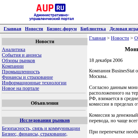
Главная
Новости
Бизнес-форум
Библиотека
Деловая игр
Главная
>
Новости
>
О
Новости
Мони
Аналитика
События и анонсы
18 декабря 2006
Обзоры рынков
Компании
Компания BusinesStat 
Промышленность
Москвы.
Финансы и страхование
Информационные технологии
Согласно данным монит
Новое на портале
расположенного на те
РФ, взимается в средн
Объявления
комиссии в пределах от
Комиссия за денежный 
Исследования рынков
перевода, но чаще всег
Безопасность, связь и коммуникации
При перепечатке необх
Бизнес, финансы, страхование,