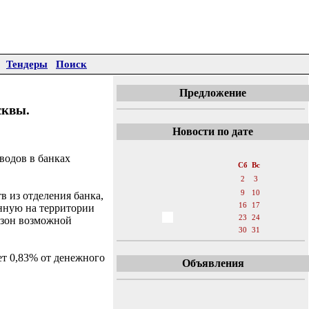
Тендеры
Поиск
Предложение
сквы.
Новости по дате
«
Декабрь 2006
»
водов в банках
Пн
Вт
Ср
Чт
Пт
Сб
Вс
1
2
3
4
5
6
7
8
9
10
в из отделения банка,
11
12
13
14
15
16
17
нную на территории
18
19
20
21
22
23
24
азон возможной
25
26
27
28
29
30
31
ет 0,83% от денежного
Объявления