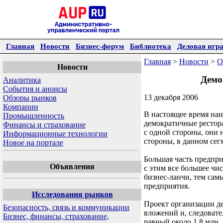
Главная
Новости
Бизнес-форум
Библиотека
Деловая игр
Главная
>
Новости
>
О
Новости
Демо
Аналитика
События и анонсы
13 декабря 2006
Обзоры рынков
Компании
В настоящее время на
Промышленность
демократичные рестора
Финансы и страхование
с одной стороны, они 
Информационные технологии
стороны, в данном сег
Новое на портале
Большая часть предпр
Объявления
с этим все большее чи
бизнес-ланчи, тем сам
предприятия.
Исследования рынков
Проект организации д
Безопасность, связь и коммуникации
вложений и, следовате
Бизнес, финансы, страхование,
равный около 1,8 млн.