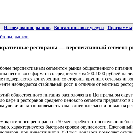
а
Исследования рынков
Консалтинговые услуги
Программы
бзоры рынков
кратичные рестораны — перспективный сегмент 
иболее перспективным сегментом рынка общественного питания
ны несетевого формата со средним чеком 500-1000 рублей на чел
не подвергаются конкуренции со стороны крупных сетевых игрок
менте наблюдается стабильный рост, в отличие от элитных ресто
иятий общественного питания расположена в Центральном округ
сло кафе и ресторанов среднего ценового сегмента предлагают в
ым увеличивая заполняемость зала в дневные часы и повышая ре
емократичного ресторана на 50 мест требует относительно неб
льно, характеризуется быстрым сроком окупаемости. Ежегодный 
 долларов, при инвестициях в 250 тыс. долларов позволяет окуп