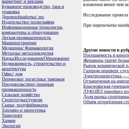
маркетинг и реклама
вложения менее чем за 
Бумажное производство, тара и
упаковка
Исследование провела
Деревообработка/ лес
Издательство/ полиграфия
При перепечатке необх
Информационные технологии,
компьютеры и оборудование
Легкая промышленность
Машиностроение
Медицина/ Фармакология
Другие новости в руб
Металлы/ металлоизделия
Посещаемость в киноте
Наука/Исследования/Образование
Женщины тратят больш
Недвижимость, строительство и
Рынок керамической п
архитектура
Газпром опроверг слухи
Офис/ дом
Электроэнергетика — 
Перевозки/ логистика/ таможня
Ограничения на импор
Продовольствие/ пищевая
Красноярская генерац
промышленность
ЛУКОЙЛ приобрел нов
Сельское хозяйство
Доля рынка спортивны
Спорт/отдых/туризм
Объём потребления стр
Сырье, полуфабрикаты
Топливо и энергетика
Транспорт
Химия
Экология