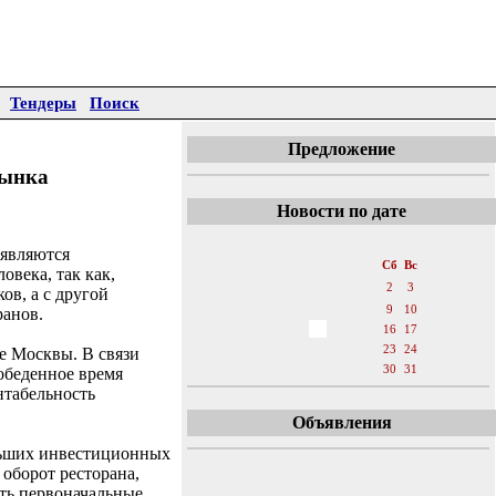
Тендеры
Поиск
Предложение
рынка
Новости по дате
«
Декабрь 2006
»
 являются
Пн
Вт
Ср
Чт
Пт
Сб
Вс
овека, так как,
1
2
3
ов, а с другой
4
5
6
7
8
9
10
ранов.
11
12
13
14
15
16
17
18
19
20
21
22
23
24
е Москвы. В связи
25
26
27
28
29
30
31
 обеденное время
нтабельность
Объявления
ольших инвестиционных
оборот ресторана,
ить первоначальные