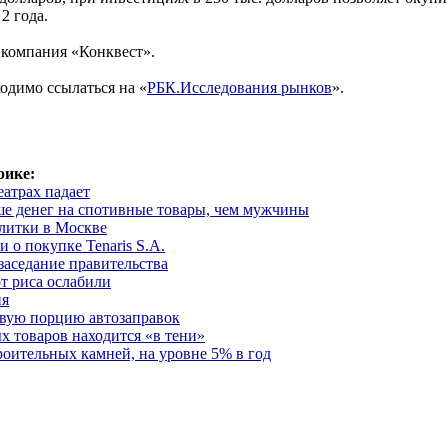
2 года.
 компания «Конквест».
одимо ссылаться на «
РБК.Исследования рынков
».
рике:
атрах падает
е денег на спотивные товары, чем мужчины
литки в Москве
 о покупке Tenaris S.A.
заседание правительства
т риса ослабили
ия
ую порцию автозаправок
х товаров находится «в тени»
оительных камней, на уровне 5% в год