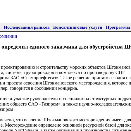
а
Исследования рынков
Консалтинговые услуги
Программы
омпании
 определил единого заказчика для обустройства 
 проектированию и строительству морских объектов Штокманов
а, системы трубопроводов и комплекса по производству СПГ —
прома ЗАО «Севморнефтегаз». Такое решение принято сегодня на
ии проекта освоения Штокмановского месторождения, которое 
лер, говорится в сообщении концерна.
риняли участие руководители и специалисты структурных подра
рних обществ ОАО «Газпром», а также научно-исследовательски
азпром».
мечено, что освоение Штокмановского месторождения имеет для
ие. Месторождение определено основной ресурсной базой для эк
проводу Nord Stream, а также организации производства сжиженн