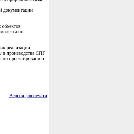
ой документации
х объектов
омплекса по
ик реализации
у и производства СПГ
ка по проектированию
Версия для печати