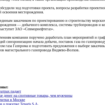
обсудили ход подготовки проекта, вопросы разработки проектн
й освоения месторождения.
 единым заказчиком по проектированию и строительству морски
рождения — добычного комплекса, системы трубопроводов и к
выступит ЗАО «Севморнефтегаз».
ениям компании поручено доработать план мероприятий и граф
щий синхронизацию начала добычи, поставок газа по газопровод
ом газа Газпрома и подготовить предложения о выборе заказчи
тов магистрального газопровода Видяево-Волхов.
рике:
атрах падает
е денег на спотивные товары, чем мужчины
литки в Москве
 о покупке Tenaris S.A.