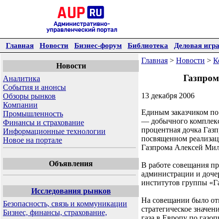
Главная
Новости
Бизнес-форум
Библиотека
Деловая игр
Главная
>
Новости
>
К
Новости
Газпром
Аналитика
События и анонсы
13 декабря 2006
Обзоры рынков
Компании
Единым заказчиком по
Промышленность
— добычного комплекс
Финансы и страхование
процентная дочка Газ
Информационные технологии
посвященном реализац
Новое на портале
Газпрома Алексей Мил
Объявления
В работе совещания п
администрации и доче
институтов группы «Г
Исследования рынков
На совещании было от
Безопасность, связь и коммуникации
стратегическое значен
Бизнес, финансы, страхование,
газа в Европу по газо