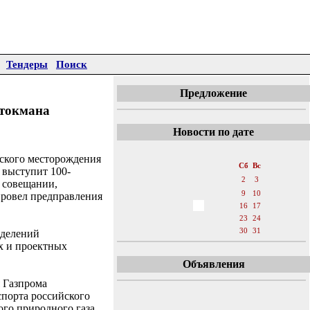
Тендеры
Поиск
Предложение
Штокмана
Новости по дате
«
Декабрь 2006
»
ского месторождения
Пн
Вт
Ср
Чт
Пт
Сб
Вс
 выступит 100-
1
2
3
 совещании,
4
5
6
7
8
9
10
провел предправления
11
12
13
14
15
16
17
18
19
20
21
22
23
24
25
26
27
28
29
30
31
зделений
х и проектных
Объявления
 Газпрома
спорта российского
ого природного газа.