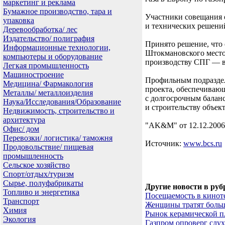
маркетинг и реклама
Бумажное производство, тара и
Участники совещания 
упаковка
и технических решени
Деревообработка/ лес
Издательство/ полиграфия
Принято решение, что
Информационные технологии,
Штокмановского место
компьютеры и оборудование
производству СПГ — 
Легкая промышленность
Машиностроение
Профильным подраздел
Медицина/ Фармакология
проекта, обеспечиваю
Металлы/ металлоизделия
с долгосрочным баланс
Наука/Исследования/Образование
и строительству объек
Недвижимость, строительство и
архитектура
"AK&M" от 12.12.2006
Офис/ дом
Перевозки/ логистика/ таможня
Источник:
www.bcs.ru
Продовольствие/ пищевая
промышленность
Сельское хозяйство
Спорт/отдых/туризм
Сырье, полуфабрикаты
Другие новости в руб
Топливо и энергетика
Посещаемость в киноте
Транспорт
Женщины тратят больш
Химия
Рынок керамической п
Экология
Газпром опроверг слухи