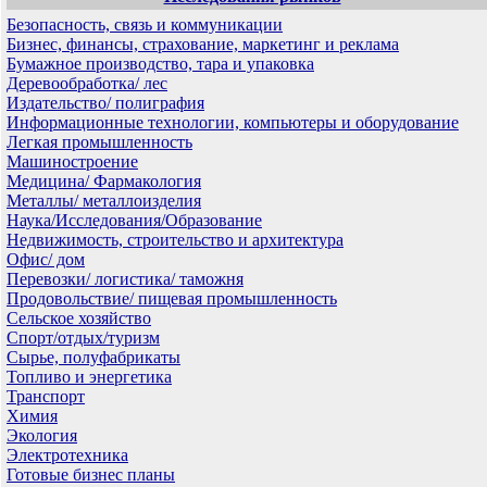
Безопасность, связь и коммуникации
Бизнес, финансы, страхование, маркетинг и реклама
Бумажное производство, тара и упаковка
Деревообработка/ лес
Издательство/ полиграфия
Информационные технологии, компьютеры и оборудование
Легкая промышленность
Машиностроение
Медицина/ Фармакология
Металлы/ металлоизделия
Наука/Исследования/Образование
Недвижимость, строительство и архитектура
Офис/ дом
Перевозки/ логистика/ таможня
Продовольствие/ пищевая промышленность
Сельское хозяйство
Спорт/отдых/туризм
Сырье, полуфабрикаты
Топливо и энергетика
Транспорт
Химия
Экология
Электротехника
Готовые бизнес планы