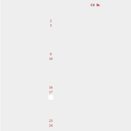
Пн
Вт
Ср
Чт
Пт
Сб
Вс
1
2
3
4
5
6
7
8
9
10
11
12
13
14
15
16
17
18
19
20
21
22
23
24
25