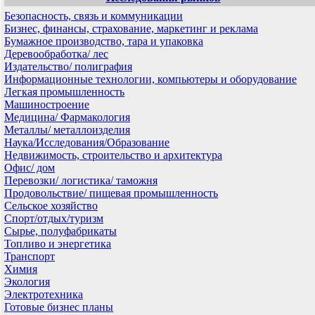
Безопасность, связь и коммуникации
Бизнес, финансы, страхование, маркетинг и реклама
Бумажное производство, тара и упаковка
Деревообработка/ лес
Издательство/ полиграфия
Информационные технологии, компьютеры и оборудование
Легкая промышленность
Машиностроение
Медицина/ Фармакология
Металлы/ металлоизделия
Наука/Исследования/Образование
Недвижимость, строительство и архитектура
Офис/ дом
Перевозки/ логистика/ таможня
Продовольствие/ пищевая промышленность
Сельское хозяйство
Спорт/отдых/туризм
Сырье, полуфабрикаты
Топливо и энергетика
Транспорт
Химия
Экология
Электротехника
Готовые бизнес планы