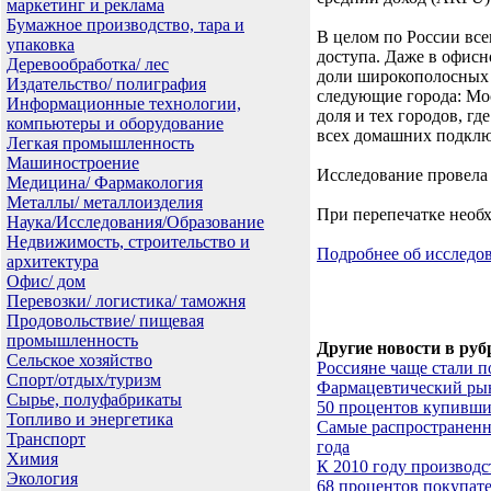
маркетинг и реклама
Бумажное производство, тара и
В целом по России вс
упаковка
доступа. Даже в офис
Деревообработка/ лес
доли широкополосных 
Издательство/ полиграфия
следующие города: Мос
Информационные технологии,
доля и тех городов, г
компьютеры и оборудование
всех домашних подкл
Легкая промышленность
Машиностроение
Исследование провела 
Медицина/ Фармакология
Металлы/ металлоизделия
При перепечатке необ
Наука/Исследования/Образование
Недвижимость, строительство и
Подробнее об исследо
архитектура
Офис/ дом
Перевозки/ логистика/ таможня
Продовольствие/ пищевая
промышленность
Другие новости в руб
Сельское хозяйство
Россияне чаще стали 
Спорт/отдых/туризм
Фармацевтический рын
Сырье, полуфабрикаты
50 процентов купивши
Топливо и энергетика
Самые распространенн
Транспорт
года
Химия
К 2010 году производ
Экология
68 процентов покупате