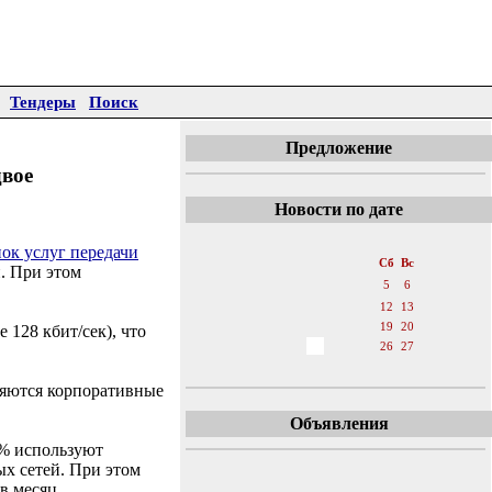
Тендеры
Поиск
Предложение
двое
Новости по дате
«
Август 2006
»
ок услуг передачи
Пн
Вт
Ср
Чт
Пт
Сб
Вс
и. При этом
1
2
3
4
5
6
7
8
9
10
11
12
13
14
15
16
17
18
19
20
 128 кбит/сек), что
21
22
23
24
25
26
27
28
29
30
31
ляются корпоративные
Объявления
0% используют
х сетей. При этом
в месяц.