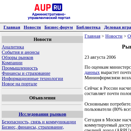
Главная
Новости
Бизнес-форум
Библиотека
Деловая игр
Главная
>
Новости
>
О
Новости
Рын
Аналитика
События и анонсы
23 августа 2006
Обзоры рынков
Компании
По оценкам министерст
Промышленность
данных
вырастет почти
Финансы и страхование
Мининформсвязи возла
Информационные технологии
Новое на портале
Сейчас в России насчи
составляет почти поло
Объявления
Основными потребител
пользователи (80% вс
Исследования рынков
Сегодня в Москве насч
Безопасность, связь и коммуникации
коммутируемый доступ
Бизнес, финансы, страхование,
средний доход (ARPU) с