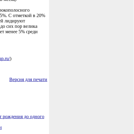
рокополосного
5%. С отметкой в 20%
ей лидируют
 до сих пор велика
яет менее 5% среди
up.ru/
)
Версия для печати
т рождения до одного
и