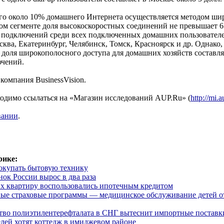
его около 10% домашнего Интернета осуществляется методом ши
ном сегменте доля высокоскоростных соединений не превышает 6
подключений среди всех подключенных домашних пользовател
ква, Екатеринбург, Челябинск, Томск, Красноярск и др. Однако,
де доля широкополосного доступа для домашних хозяйств составл
ючений.
компания BusinessVision.
ходимо ссылаться на «Магазин исследований AUP.Ru» (
http://mi.a
вании
.
рике:
покупать бытовую технику
ок России вырос в два раза
х квартиру воспользовались ипотечным кредитом
ые страховые программы — медицинское обслуживание детей о
ство полиэтилентерефталата в СНГ вытеснит импортные поставк
лей хотят коттедж в имиджевом районе