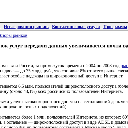
а
Исследования рынков
Консалтинговые услуги
Программы
бзоры рынков
ок услуг передачи данных увеличивается почти в
ва связи России, за промежуток времени с 2004 по 2008 год
рын
 вдвое — до 75 млрд. руб., что составит 8% от всего рынка связ
гает особые надежды на широкополосный доступ в Интернет.
тывается 6,5 млн. пользователей широкополосного доступа (более
вину (около 43,1%) всех российских пользователей Интернета.
ями услуг высокоскоростного доступа на сегодняшний день яв
ех широкополосных подключений).
итывается более 1 млн. пользователей Интернета, из которых 6
, а остальные — широкополосный доступ в виде ADSL и домовы
 одного dial-up пользователя составляет в Москве около 5 долл. 