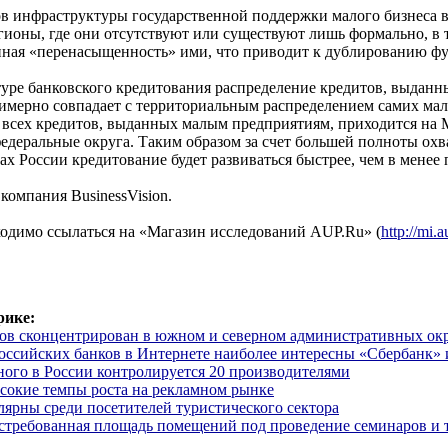
в инфраструктуры государственной поддержки малого бизнеса в
гионы, где они отсутствуют или существуют лишь формально, в т
нная «перенасыщенность» ими, что приводит к дублированию ф
туре банковского кредитования распределение кредитов, выдан
имерно совпадает с территориальным распределением самих ма
и всех кредитов, выданных малым предприятиям, приходится на 
еральные округа. Таким образом за счет большей полноты охва
х России кредитование будет развиваться быстрее, чем в менее
компания BusinessVision.
ходимо ссылаться на «Магазин исследований AUP.Ru» (
http://mi.a
рике:
ов сконцентрирован в южном и северном административных ок
российских банков в Интернете наиболее интересны «Сбербанк»
ого в России контролируется 20 производителями
окие темпы роста на рекламном рынке
ярны среди посетителей туристического сектора
востребованная площадь помещений под проведение семинаров и 