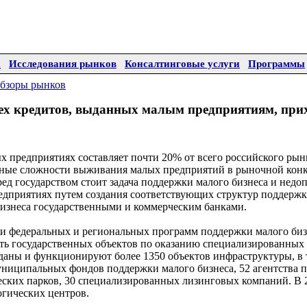
а
Исследования рынков
Консалтинговые услуги
Программы
бзоры рынков
сех кредитов, выданных малым предприятиям, при
х предприятиях составляет почти 20% от всего российского рынк
ные сложности выживания малых предприятий в рыночной конк
ед государством стоит задача поддержки малого бизнеса и нед
едприятиях путем создания соответствующих структур поддержк
бизнеса государственными и коммерческим банками.
ии федеральных и региональных программ поддержки малого биз
еть государственных объектов по оказанию специализированных 
даны и функционируют более 1350 объектов инфраструктуры, в 
ниципальных фондов поддержки малого бизнеса, 52 агентства п
ских парков, 30 специализированных лизинговых компаний. В 2
гических центров.