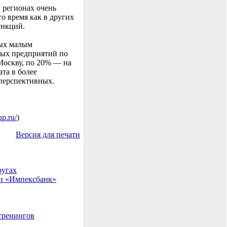
 регионах очень
о время как в других
ункций.
ных малым
лых предприятий по
Москву, по 20% — на
та в более
 перспективных.
up.ru/
)
Версия для печати
ругах
 и «Импексбанк»
тренингов