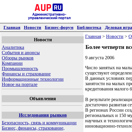
Главная
Новости
Бизнес-форум
Библиотека
Деловая игр
Главная
>
Новости
>
О
Новости
Более четверти в
Аналитика
События и анонсы
9 августа 2006
Обзоры рынков
Компании
Число занятых на малы
Промышленность
существуют определен
Финансы и страхование
В данных условиях пер
Информационные технологии
занятости на малых пр
Новое на портале
кредитования малого 
Объявления
В результате реализац
достаточно развитая с
В регионах России соз
Исследования рынков
региональных и 150 му
научных и технологиче
Безопасность, связь и коммуникации
инновационно-техноло
Бизнес, финансы, страхование,