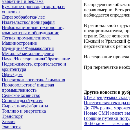
маркетинг и реклама
Распределение объекто
Бумажное производство, тара и
неравномерно. Есть ре
упаковка
наблюдается определе
Деревообработка/ лес
Издательство/ полиграфия
В региональной струк
Информационные технологии,
предпринимателям, пр
компьютеры и оборудование
стране. Более четверт
Легкая промышленность
Южный и Уральский фед
Машиностроение
перспективных региона
Медицина/ Фармакология
Металлы/ металлоизделия
Исследование провела 
Наука/Исследования/Образование
Недвижимость, строительство и
При перепечатке необ
архитектура
Офис/ дом
Перевозки/ логистика/ таможня
Продовольствие/ пищевая
промышленность
Другие новости в руб
Сельское хозяйство
61% арендуемых склад
Спорт/отдых/туризм
Посетителям сектора 
Сырье, полуфабрикаты
До 70% рынка морожен
Топливо и энергетика
Новые СМИ имеют выс
Транспорт
Горящие путевки попул
Химия
30-60 кв.м. — самая 
Экология