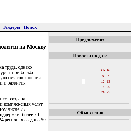
Тендеры
Поиск
Предложение
ходится на Москву
Новости по дате
«
Август 2006
»
а труда, однако
Пн
Вт
Ср
Чт
Пт
Сб
Вс
урентной борьбе.
1
2
3
4
5
6
опущения сокращения
7
8
9
10
11
12
13
и и развития
14
15
16
17
18
19
20
21
22
23
24
25
26
27
неса создана
28
29
30
31
и комплексных услуг.
том числе 75
Объявления
оддержки, более 70
4 регионах создано 50